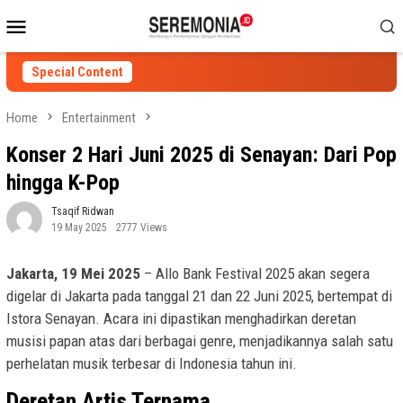
Skip
Mobile
to
Menu
content
Special Content
Home
Entertainment
Konser 2 Hari Juni 2025 di Senayan: Dari Pop
hingga K-Pop
Tsaqif Ridwan
19 May 2025
2777 Views
Jakarta, 19 Mei 2025
– Allo Bank Festival 2025 akan segera
digelar di Jakarta pada tanggal 21 dan 22 Juni 2025, bertempat di
Istora Senayan. Acara ini dipastikan menghadirkan deretan
musisi papan atas dari berbagai genre, menjadikannya salah satu
perhelatan musik terbesar di Indonesia tahun ini.
Deretan Artis Ternama