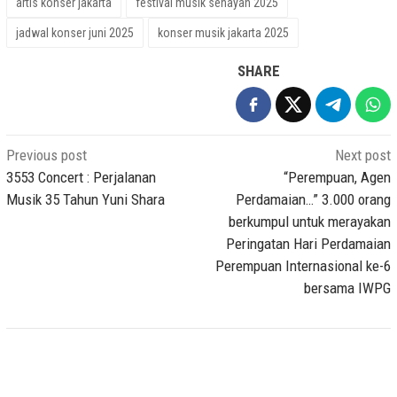
artis konser jakarta
festival musik senayan 2025
jadwal konser juni 2025
konser musik jakarta 2025
SHARE
Post
Previous post
Next post
navigation
3553 Concert : Perjalanan
“Perempuan, Agen
Musik 35 Tahun Yuni Shara
Perdamaian…” 3.000 orang
berkumpul untuk merayakan
Peringatan Hari Perdamaian
Perempuan Internasional ke-6
bersama IWPG