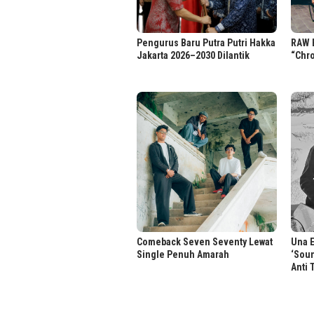
Pengurus Baru Putra Putri Hakka
RAW B
Jakarta 2026–2030 Dilantik
“Chro
Comeback Seven Seventy Lewat
Una E
Single Penuh Amarah
‘Soun
Anti 