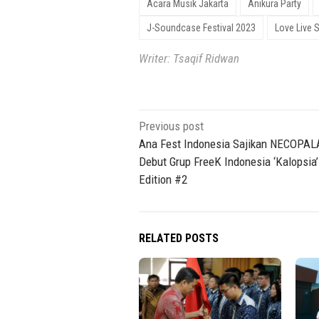
Acara Musik Jakarta
Anikura Party
J-Soundcase Festival 2023
Love Live 
Writer: Tsaqif Ridwan
Post
Previous post
navigation
Ana Fest Indonesia Sajikan NECOPAL
Debut Grup FreeK Indonesia ‘Kalopsia’ 
Edition #2
RELATED POSTS