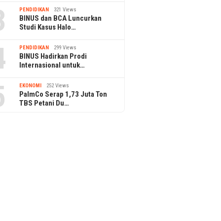
3
PENDIDIKAN
321 Views
BINUS dan BCA Luncurkan
Studi Kasus Halo…
4
PENDIDIKAN
299 Views
BINUS Hadirkan Prodi
Internasional untuk…
5
EKONOMI
252 Views
PalmCo Serap 1,73 Juta Ton
TBS Petani Du…