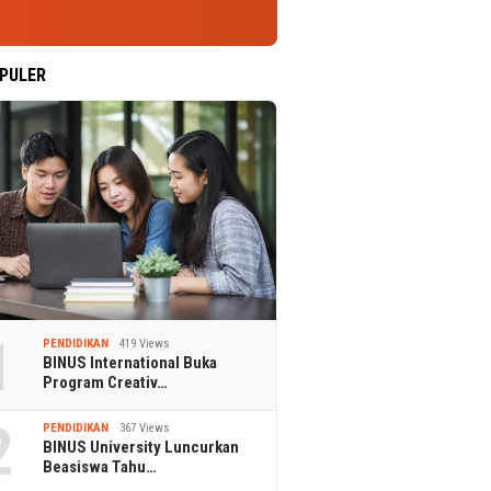
PULER
1
PENDIDIKAN
419 Views
BINUS International Buka
Program Creativ…
2
PENDIDIKAN
367 Views
BINUS University Luncurkan
Beasiswa Tahu…