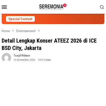
Skip
Mobile
to
Menu
content
Special Content
Home
Entertainment
Detail Lengkap Konser ATEEZ 2026 di ICE
BSD City, Jakarta
Tsaqif Ridwan
10 November 2025
1414 Views