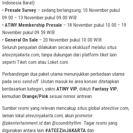
Indonesia Barat):
•
Presale Survey
– sedang berlangsung: 10 November pukul
09.00 – 13 November pukul 09.00 WIB
•
ATINY Membership Presale
– 18 November pukul 10.00 – 19
November pukul 09.59 WIB
•
General On Sale
– 20 November pukul 10.00 WIB
Seluruh penjualan dilakukan secara eksklusif melalui situs
ateezinjakarta.com
, tanpa dukungan dari platform tiket lain
seperti Tiket.com atau Loket.com.
Perbandingan dua paket utama menunjukkan perbedaan utama
pada sesi
send-off
. Urutan masuk ke area konser ditetapkan
berdasarkan kategori, yakni
ATINY VIP
, diikuti
Fantasy VIP
,
kemudian
Orange/Pink
sesuai nomor antrean.
Sumber resmi yang relevan mencakup situs global
ateezlive.com
,
laman lokal
ateezinjakarta.com
, akun promotor
@pkentertainment.id
dan
@soundrhythm
. Tagar resmi yang
digunakan antara lain
#ATEEZinJAKARTA
dan