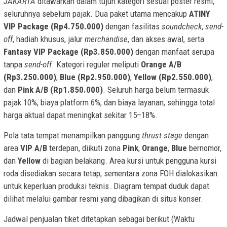
JAKARTA
ditawarkan dalam tujuh kategori sesuai poster resmi,
seluruhnya sebelum pajak. Dua paket utama mencakup
ATINY
VIP Package (Rp4.750.000)
dengan fasilitas
soundcheck
,
send-
off
, hadiah khusus, jalur
merchandise
, dan akses awal, serta
Fantasy VIP Package (Rp3.850.000)
dengan manfaat serupa
tanpa
send-off
. Kategori reguler meliputi
Orange A/B
(Rp3.250.000)
,
Blue (Rp2.950.000)
,
Yellow (Rp2.550.000)
,
dan
Pink A/B (Rp1.850.000)
. Seluruh harga belum termasuk
pajak 10%, biaya platform 6%, dan biaya layanan, sehingga total
harga aktual dapat meningkat sekitar 15–18%.
Pola tata tempat menampilkan panggung
thrust stage
dengan
area
VIP A/B
terdepan, diikuti zona
Pink
,
Orange
,
Blue
bernomor,
dan
Yellow
di bagian belakang. Area kursi untuk pengguna kursi
roda disediakan secara tetap, sementara zona FOH dialokasikan
untuk keperluan produksi teknis. Diagram tempat duduk dapat
dilihat melalui gambar resmi yang dibagikan di situs konser.
Jadwal penjualan tiket ditetapkan sebagai berikut (Waktu