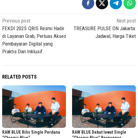
Post
Previous post
Next post
navigation
FEKDI 2025: QRIS Resmi Hadir
TREASURE PULSE ON Jakarta:
di Layanan Grab, Perluas Akses
Jadwal, Harga Tiket
Pembayaran Digital yang
Praktis Dan Inklusif
RELATED POSTS
RAW BLUE Rilis Single Perdana
RAW BLUE Debut lewat Single
“Chronic Blue”
“Chronic Blue” Bernuansa