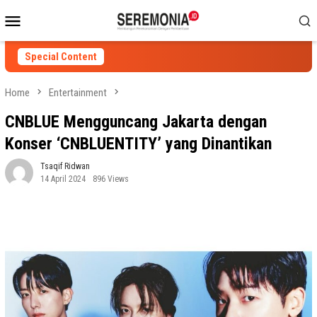
Skip
Mobile
to
Menu
content
Special Content
Home
Entertainment
CNBLUE Mengguncang Jakarta dengan
Konser ‘CNBLUENTITY’ yang Dinantikan
Tsaqif Ridwan
14 April 2024
896 Views