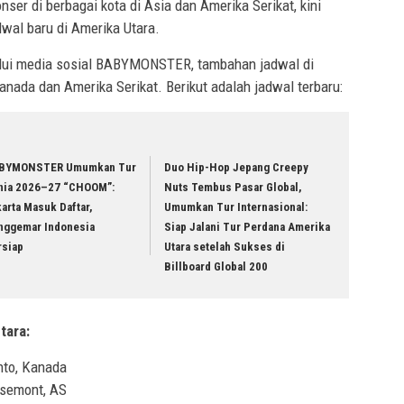
r di berbagai kota di Asia dan Amerika Serikat, kini
al baru di Amerika Utara.
ui media sosial BABYMONSTER, tambahan jadwal di
anada dan Amerika Serikat. Berikut adalah jadwal terbaru:
BYMONSTER Umumkan Tur
Duo Hip-Hop Jepang Creepy
nia 2026–27 “CHOOM”:
Nuts Tembus Pasar Global,
arta Masuk Daftar,
Umumkan Tur Internasional:
nggemar Indonesia
Siap Jalani Tur Perdana Amerika
rsiap
Utara setelah Sukses di
Billboard Global 200
tara:
nto, Kanada
osemont, AS