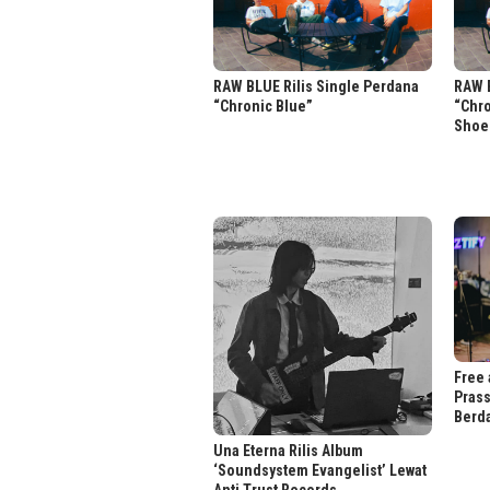
RAW BLUE Rilis Single Perdana
RAW B
“Chronic Blue”
“Chr
Shoe
Free 
Prass
Berd
Una Eterna Rilis Album
‘Soundsystem Evangelist’ Lewat