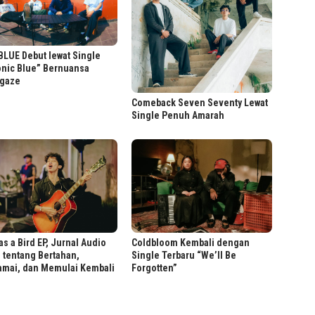
LUE Debut lewat Single
onic Blue” Bernuansa
gaze
Comeback Seven Seventy Lewat
Single Penuh Amarah
as a Bird EP, Jurnal Audio
Coldbloom Kembali dengan
 tentang Bertahan,
Single Terbaru “We’ll Be
amai, dan Memulai Kembali
Forgotten”