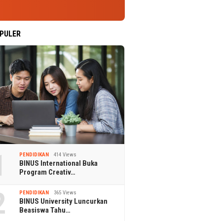
PULER
1
PENDIDIKAN
414 Views
BINUS International Buka
Program Creativ…
2
PENDIDIKAN
365 Views
BINUS University Luncurkan
Beasiswa Tahu…