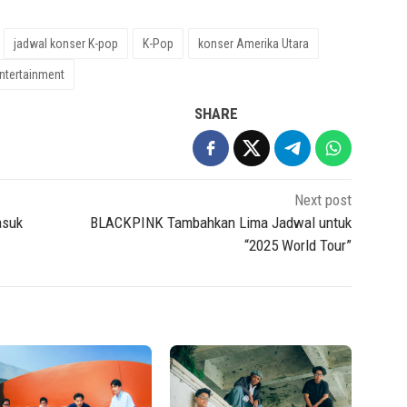
jadwal konser K-pop
K-Pop
konser Amerika Utara
ntertainment
SHARE
Next post
asuk
BLACKPINK Tambahkan Lima Jadwal untuk
“2025 World Tour”