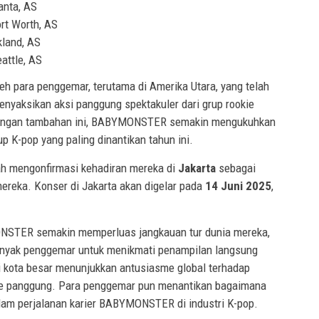
anta, AS
rt Worth, AS
kland, AS
attle, AS
h para penggemar, terutama di Amerika Utara, yang telah
yaksikan aksi panggung spektakuler dari grup rookie
 Dengan tambahan ini, BABYMONSTER semakin mengukuhkan
p K-pop yang paling dinantikan tahun ini.
 mengonfirmasi kehadiran mereka di
Jakarta
sebagai
mereka. Konser di Jakarta akan digelar pada
14 Juni 2025
,
NSTER semakin memperluas jangkauan tur dunia mereka,
anyak penggemar untuk menikmati penampilan langsung
ai kota besar menunjukkan antusiasme global terhadap
ke panggung. Para penggemar pun menantikan bagaimana
alam perjalanan karier BABYMONSTER di industri K-pop.