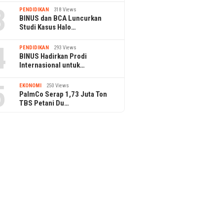
3
PENDIDIKAN
318 Views
BINUS dan BCA Luncurkan
Studi Kasus Halo…
4
PENDIDIKAN
293 Views
BINUS Hadirkan Prodi
Internasional untuk…
5
EKONOMI
250 Views
PalmCo Serap 1,73 Juta Ton
TBS Petani Du…