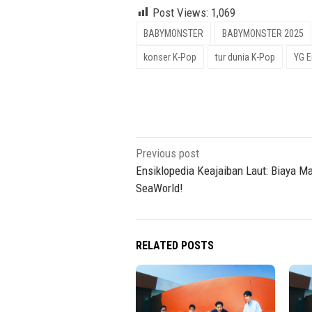
Post Views:
1,069
BABYMONSTER
BABYMONSTER 2025
konser K-Pop
tur dunia K-Pop
YG E
Post
Previous post
navigation
Ensiklopedia Keajaiban Laut: Biaya M
SeaWorld!
RELATED POSTS