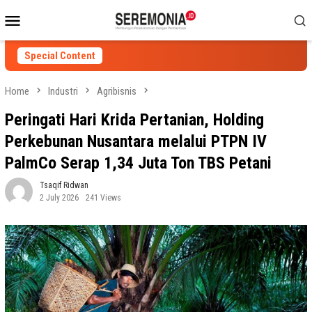
Skip
Mobile
to
Menu
content
Special Content
Home
Industri
Agribisnis
Peringati Hari Krida Pertanian, Holding
Perkebunan Nusantara melalui PTPN IV
PalmCo Serap 1,34 Juta Ton TBS Petani
Tsaqif Ridwan
2 July 2026
241 Views