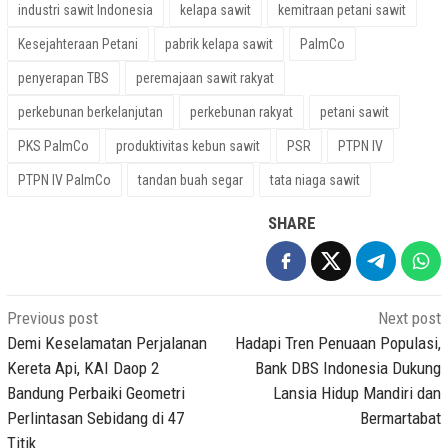
industri sawit Indonesia
kelapa sawit
kemitraan petani sawit
Kesejahteraan Petani
pabrik kelapa sawit
PalmCo
penyerapan TBS
peremajaan sawit rakyat
perkebunan berkelanjutan
perkebunan rakyat
petani sawit
PKS PalmCo
produktivitas kebun sawit
PSR
PTPN IV
PTPN IV PalmCo
tandan buah segar
tata niaga sawit
SHARE
Post
Previous post
Next post
navigation
Demi Keselamatan Perjalanan
Hadapi Tren Penuaan Populasi,
Kereta Api, KAI Daop 2
Bank DBS Indonesia Dukung
Bandung Perbaiki Geometri
Lansia Hidup Mandiri dan
Perlintasan Sebidang di 47
Bermartabat
Titik