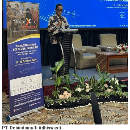
PT. Debindomulti Adhiswasti