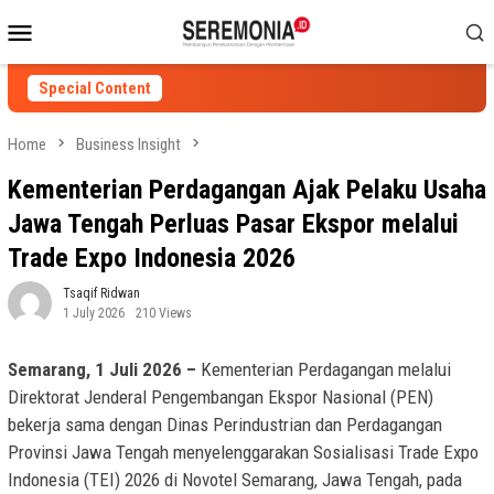
Skip
Mobile
to
Menu
content
Special Content
Home
Business Insight
Kementerian Perdagangan Ajak Pelaku Usaha
Jawa Tengah Perluas Pasar Ekspor melalui
Trade Expo Indonesia 2026
Tsaqif Ridwan
1 July 2026
210 Views
Semarang, 1 Juli 2026 –
Kementerian Perdagangan melalui
Direktorat Jenderal Pengembangan Ekspor Nasional (PEN)
bekerja sama dengan Dinas Perindustrian dan Perdagangan
Provinsi Jawa Tengah menyelenggarakan Sosialisasi Trade Expo
Indonesia (TEI) 2026 di Novotel Semarang, Jawa Tengah, pada