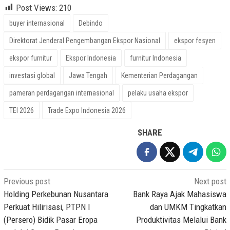
Post Views:
210
buyer internasional
Debindo
Direktorat Jenderal Pengembangan Ekspor Nasional
ekspor fesyen
ekspor furnitur
Ekspor Indonesia
furnitur Indonesia
investasi global
Jawa Tengah
Kementerian Perdagangan
pameran perdagangan internasional
pelaku usaha ekspor
TEI 2026
Trade Expo Indonesia 2026
SHARE
Post
Previous post
Next post
navigation
Holding Perkebunan Nusantara
Bank Raya Ajak Mahasiswa
Perkuat Hilirisasi, PTPN I
dan UMKM Tingkatkan
(Persero) Bidik Pasar Eropa
Produktivitas Melalui Bank