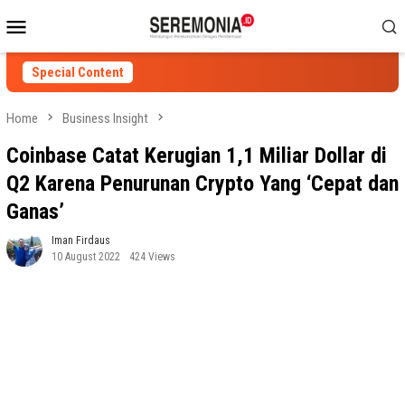
Skip
Mobile
to
Menu
content
Special Content
Home
Business Insight
Coinbase Catat Kerugian 1,1 Miliar Dollar di
Q2 Karena Penurunan Crypto Yang ‘Cepat dan
Ganas’
Iman Firdaus
10 August 2022
424 Views