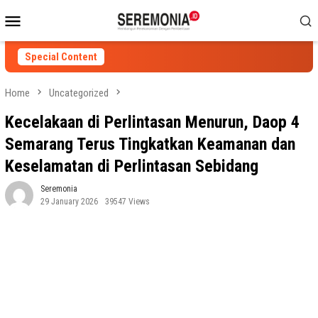
Skip
Mobile
to
Menu
content
Special Content
Home
Uncategorized
Kecelakaan di Perlintasan Menurun, Daop 4
Semarang Terus Tingkatkan Keamanan dan
Keselamatan di Perlintasan Sebidang
Seremonia
29 January 2026
39547 Views