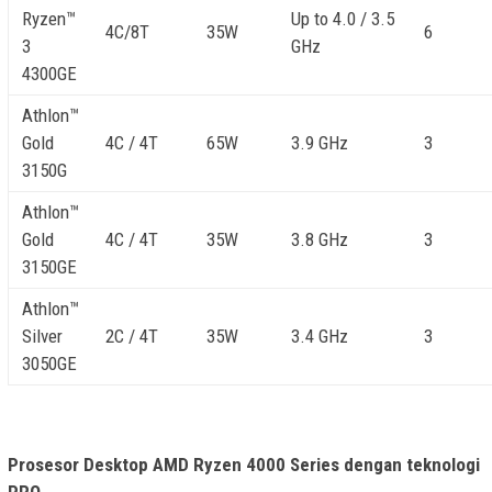
Ryzen™
Up to 4.0 / 3.5
4C/8T
35W
6
3
GHz
4300GE
Athlon™
Gold
4C / 4T
65W​
3.9 GHz
3
3150G
Athlon™
Gold
4C / 4T
35W
3.8 GHz
3
3150GE
Athlon™
Silver
2C / 4T
35W
3.4 GHz
3
3050GE
Prosesor Desktop AMD Ryzen 4000 Series dengan teknologi