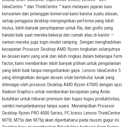
IdeaCentre ™ dan ThinkCentre ™ kami melayani jajaran luas
konsumen dan pelanggan komersial kami karena suatu alasan,
setiap pengguna desktop menginginkan performa yang lebih
mulus, lebih banyak penyimpanan untuk file, dan grafis yang
handal baik saat mereka bekerja dari rumah atau di kantor —
namun mereka juga ingin model ramping. Dengan menghadirkan
kecepatan Prosesor Desktop AMD Ryzen tingkatan selanjutnya
ke desain kami yang unik dan lebih ringkas dalam beberapa form
factor, kami memberikan lebih banyak pilihan untuk pengalaman
yang lebih baik tanpa mengorbankan gaya. Lenovo IdeaCentre 5
yang ditingkatkan dengan desain slide bertekstur lunak yang
ditenagai oleh prosesor Desktop AMD Ryzen 4700G dengan opsi
Radeon Graphics untuk memberikan kecepatan yang Anda
butuhkan untuk hiburan premium dan tugas-tugas produktivitas,
sambil menjalankannya tanpa suara. Menampilkan Prosesor
Desktop Ryzen PRO 4000 Series, PC bisnis Lenovo ThinkCentre
M75t, M75s dan M75q akan diperbaharui pada musim gugur ini.
Desktop baru ini memberikan fleksibilitas berbagai form factor