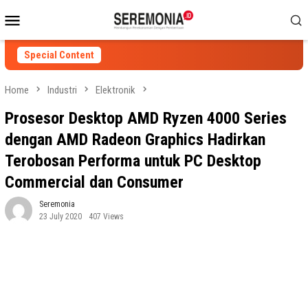
Skip
Mobile
to
Menu
content
Special Content
Home
Industri
Elektronik
Prosesor Desktop AMD Ryzen 4000 Series
dengan AMD Radeon Graphics Hadirkan
Terobosan Performa untuk PC Desktop
Commercial dan Consumer
Seremonia
23 July 2020
407 Views