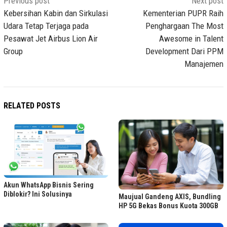
Post
Previous post
Next post
navigation
Kebersihan Kabin dan Sirkulasi
Kementerian PUPR Raih
Udara Tetap Terjaga pada
Penghargaan The Most
Pesawat Jet Airbus Lion Air
Awesome in Talent
Group
Development Dari PPM
Manajemen
RELATED POSTS
Akun WhatsApp Bisnis Sering
Diblokir? Ini Solusinya
Maujual Gandeng AXIS, Bundling
HP 5G Bekas Bonus Kuota 300GB