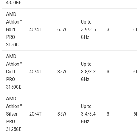
4350GE
AMD
Athlon™
Up to
Gold
4C/4T
65W
3.9/3.5
3
6
PRO
GHz
3150G
AMD
Athlon™
Up to
Gold
4C/4T
35W
3.8/3.3
3
6
PRO
GHz
3150GE
AMD
Athlon™
Up to
Silver
2C/4T
35W
3.4/3.4
3
5
PRO
GHz
3125GE