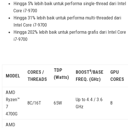
Hingga 5% lebih baik untuk performa single-thread dari Intel
Core i7-9700
Hingga 31% lebih baik untuk performa multi-threaded dari
Intel Core i7-9700
Hingga 202% lebih baik untuk performa grafis dari Intel Core
i7-9700
TDP
9
CORES /
BOOST
/BASE
GPU
MODEL
(Watts)
THREADS
FREQ. (GHz)
CORES
AMD
Ryzen™
Up to 4.4 / 3.6
8C/16T
65W
8
7
GHz
4700G
AMD