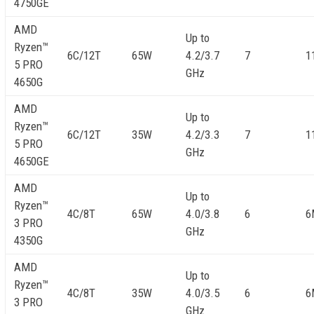
4750GE
AMD
Up to
Ryzen™
6C/12T
65W
4.2/3.7
7
1
5 PRO
GHz
4650G
AMD
Up to
Ryzen™
6C/12T
35W
4.2/3.3
7
1
5 PRO
GHz
4650GE
AMD
Up to
Ryzen™
4C/8T
65W
4.0/3.8
6
6
3 PRO
GHz
4350G
AMD
Up to
Ryzen™
4C/8T
35W
4.0/3.5
6
6
3 PRO
GHz