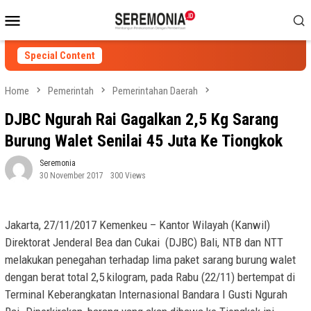
Skip
Mobile
to
Menu
content
Special Content
Home
Pemerintah
Pemerintahan Daerah
DJBC Ngurah Rai Gagalkan 2,5 Kg Sarang
Burung Walet Senilai 45 Juta Ke Tiongkok
Seremonia
30 November 2017
300 Views
Jakarta, 27/11/2017 Kemenkeu – Kantor Wilayah (Kanwil)
Direktorat Jenderal Bea dan Cukai (DJBC) Bali, NTB dan NTT
melakukan penegahan terhadap lima paket sarang burung walet
dengan berat total 2,5 kilogram, pada Rabu (22/11) bertempat di
Terminal Keberangkatan Internasional Bandara I Gusti Ngurah