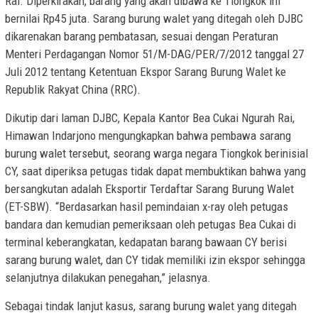
Rai. Diperkirakan, barang yang akan dibawa ke Tiongkok ini
bernilai Rp45 juta. Sarang burung walet yang ditegah oleh DJBC
dikarenakan barang pembatasan, sesuai dengan Peraturan
Menteri Perdagangan Nomor 51/M-DAG/PER/7/2012 tanggal 27
Juli 2012 tentang Ketentuan Ekspor Sarang Burung Walet ke
Republik Rakyat China (RRC).
Dikutip dari laman DJBC, Kepala Kantor Bea Cukai Ngurah Rai,
Himawan Indarjono mengungkapkan bahwa pembawa sarang
burung walet tersebut, seorang warga negara Tiongkok berinisial
CY, saat diperiksa petugas tidak dapat membuktikan bahwa yang
bersangkutan adalah Eksportir Terdaftar Sarang Burung Walet
(ET-SBW). “Berdasarkan hasil pemindaian x-ray oleh petugas
bandara dan kemudian pemeriksaan oleh petugas Bea Cukai di
terminal keberangkatan, kedapatan barang bawaan CY berisi
sarang burung walet, dan CY tidak memiliki izin ekspor sehingga
selanjutnya dilakukan penegahan,” jelasnya.
Sebagai tindak lanjut kasus, sarang burung walet yang ditegah