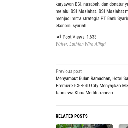
karyawan BSI, nasabah, dan donatur y
melalui BSI Maslahat. BSI Maslahat m
menjadi mitra strategis PT Bank Syar
ekonomi syariah.
Post Views:
1,633
Writer: Luthfan Wira Alfiqri
Post
Previous post
navigation
Menyambut Bulan Ramadhan, Hotel Sa
Premiere ICE-BSD City Menyajikan M
Istimewa Khas Mediterranean
RELATED POSTS