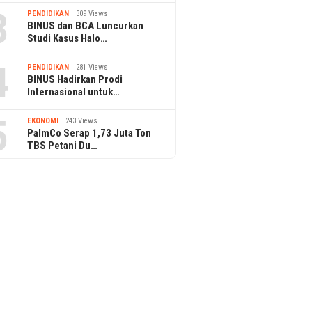
3
PENDIDIKAN
309 Views
BINUS dan BCA Luncurkan
Studi Kasus Halo…
4
PENDIDIKAN
281 Views
BINUS Hadirkan Prodi
Internasional untuk…
5
EKONOMI
243 Views
PalmCo Serap 1,73 Juta Ton
TBS Petani Du…