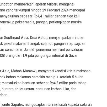
oundation memberikan laporan terbaru mengenai
dana yang terkumpul hingga 29 Februari 2024 mencapai
 menyalurkan sebesar Rp4,41 miliar dengan tiga kali
 mencakup paket medis, pangan, perlengkapan musim
a.
on Southeast Asia, Desi Astuti, menyampaikan rincian
k paket makanan hangat, selimut, pangan siap saji, air
nian sementara. Jumlah penerima manfaat penyaluran
8 orang dari 1,9 juta pengungsi internal di Gaza
st Asia, Mohab Alamawi, menyoroti kondisi krisis makanan
ock bahan makanan semakin menipis setelah 5 bulan
 menyalurkan bantuan sebesar Rp4,3 miliar pada tahap
huntara, toilet umum, santunan korban luka, dan
dhan.
oriyanto Saputro, mengucapkan terima kasih kepada seluruh