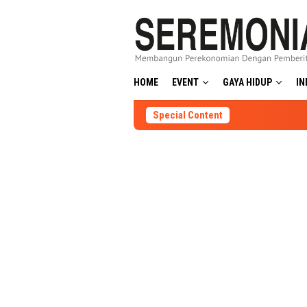
Skip
to
content
HOME
EVENT
GAYA HIDUP
IN
Special Content