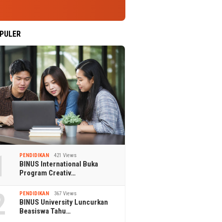
PULER
1
PENDIDIKAN
421 Views
BINUS International Buka
Program Creativ…
2
PENDIDIKAN
367 Views
BINUS University Luncurkan
Beasiswa Tahu…