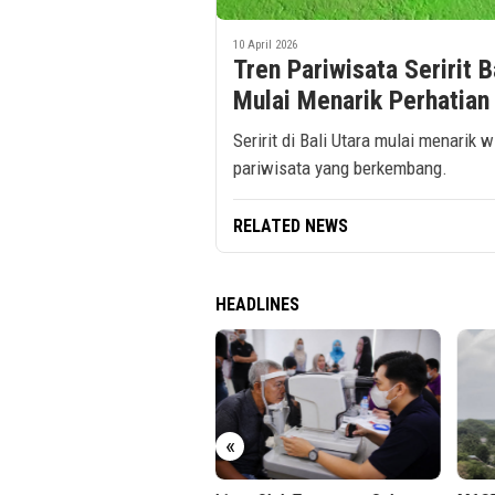
10 April 2026
Tren Pariwisata Seririt B
Mulai Menarik Perhatian
Seririt di Bali Utara mulai menari
pariwisata yang berkembang.
RELATED NEWS
HEADLINES
kung Sultan HB X, Jasa
«
a Percepat Akses
harjo