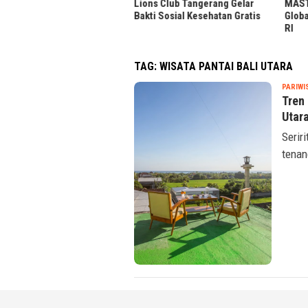
Lions Club Tangerang Gelar
MASTEL
Bakti Sosial Kesehatan Gratis
Global
RI
TAG:
WISATA PANTAI BALI UTARA
PARIWI
Tren 
Utar
Serir
tenan