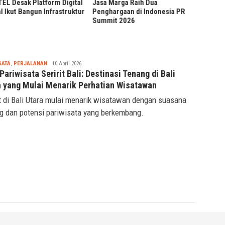
 Desak Platform Digital
Jasa Marga Raih Dua
 Ikut Bangun Infrastruktur
Penghargaan di Indonesia PR
Summit 2026
Tsaqif
SATA
,
PERJALANAN
10 April 2026
Ridwan
Pariwisata Seririt Bali: Destinasi Tenang di Bali
a yang Mulai Menarik Perhatian Wisatawan
it di Bali Utara mulai menarik wisatawan dengan suasana
g dan potensi pariwisata yang berkembang.