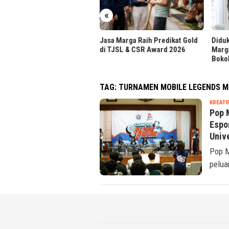
tama dari BAN-PT
«
Jasa Marga Raih Predikat Gold
Diduk
di TJSL & CSR Award 2026
Marg
Boko
TAG:
TURNAMEN MOBILE LEGENDS 
KREATI
Pop 
Espor
Univ
Pop M
pelua