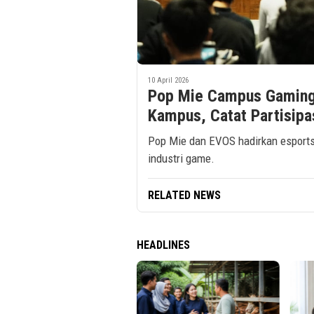
10 April 2026
Pop Mie Campus Gaming 
Kampus, Catat Partisipa
Pop Mie dan EVOS hadirkan esports 
industri game.
RELATED NEWS
HEADLINES
r UPH Raih Akreditasi