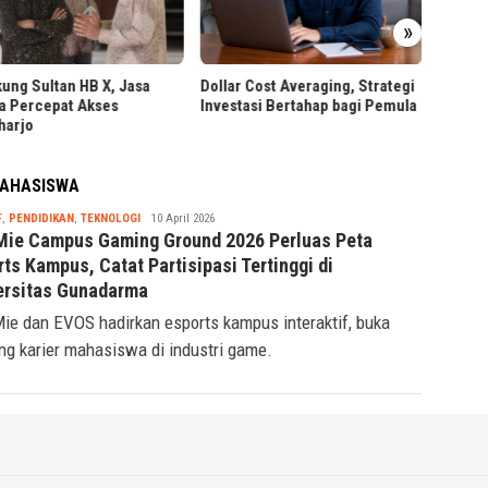
PT RPN
»
Worksh
Berbas
ung Sultan HB X, Jasa
Dollar Cost Averaging, Strategi
a Percepat Akses
Investasi Bertahap bagi Pemula
harjo
MAHASISWA
Tsaqif
F
,
PENDIDIKAN
,
TEKNOLOGI
10 April 2026
Ridwan
Mie Campus Gaming Ground 2026 Perluas Peta
ts Kampus, Catat Partisipasi Tertinggi di
ersitas Gunadarma
ie dan EVOS hadirkan esports kampus interaktif, buka
ng karier mahasiswa di industri game.