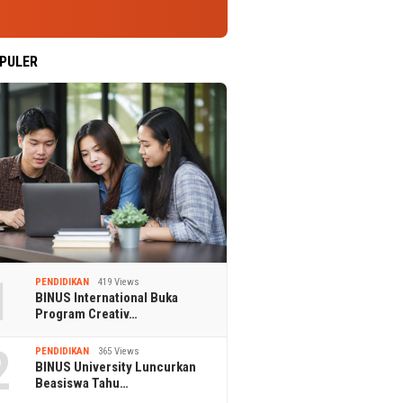
PULER
1
PENDIDIKAN
419 Views
BINUS International Buka
Program Creativ…
2
PENDIDIKAN
365 Views
BINUS University Luncurkan
Beasiswa Tahu…