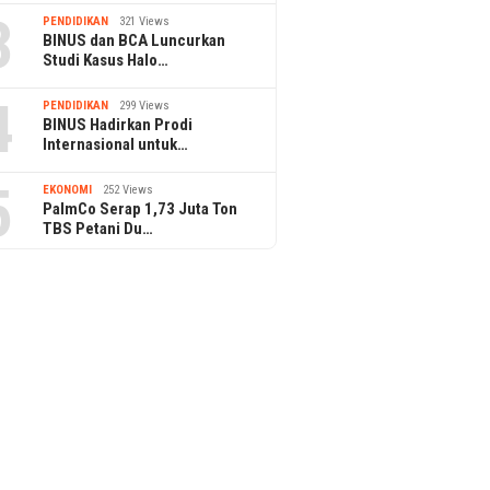
3
PENDIDIKAN
321 Views
BINUS dan BCA Luncurkan
Studi Kasus Halo…
4
PENDIDIKAN
299 Views
BINUS Hadirkan Prodi
Internasional untuk…
5
EKONOMI
252 Views
PalmCo Serap 1,73 Juta Ton
TBS Petani Du…
PPAr UPH Raih Akreditasi