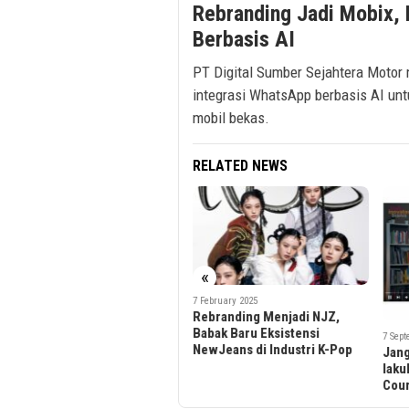
Rebranding Jadi Mobix,
Berbasis AI
PT Digital Sumber Sejahtera Motor 
integrasi WhatsApp berbasis AI u
mobil bekas.
RELATED NEWS
«
ding
7 February 2025
an
Rebranding Menjadi NJZ,
Babak Baru Eksistensi
7 September 2021
NewJeans di Industri K-Pop
Jangan jualan sebelum
lakukan ini | Business Hack
Course Eps 6