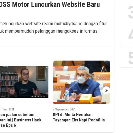
 DSS Motor Luncurkan Website Baru
meluncurkan website resmi mobixbydss.id dengan fitur
ntuk mempermudah pelanggan mengakses informasi
7
»
I
S
7 September 2021
7 September 2021
KPI di Minta Hentikan
Biofarma Harus Fokus
Tayangan Eks Napi Pedofilia
Produksi dan Distribusi
Vaksin, Alkes dan Obat-
Obatan