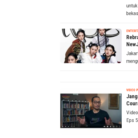
mobix
untuk
bekas
ENTERT
Rebr
NewJ
Jakar
mengu
VIDEO 
Jang
Cour
Video
Eps 5