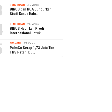
3
PENDIDIKAN
319 Views
BINUS dan BCA Luncurkan
Studi Kasus Halo…
4
PENDIDIKAN
299 Views
BINUS Hadirkan Prodi
Internasional untuk…
5
EKONOMI
251 Views
PalmCo Serap 1,73 Juta Ton
TBS Petani Du…
 September 2021
7 February 2025
7 Septem
ndigo Lakukan Rebranding
Rebranding Menjadi NJZ,
Janga
etelah 8 Tahun Didirikan
Babak Baru Eksistensi
lakuka
NewJeans di Industri K-Pop
Cours