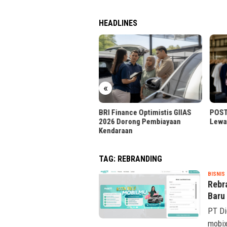
HEADLINES
«
BRI Finance Optimistis GIIAS
POST Perkuat Digitalisasi Retail
2026 Dorong Pembiayaan
Lewat Sistem Kasir Terpadu
Kendaraan
TAG:
REBRANDING
T
BISNIS
Rebr
Baru
PT Di