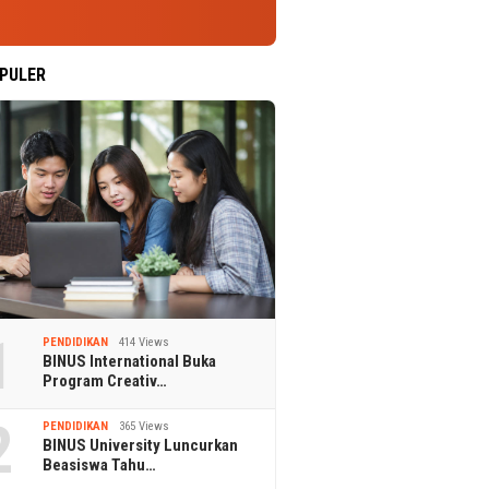
PULER
1
PENDIDIKAN
414 Views
BINUS International Buka
Program Creativ…
2
PENDIDIKAN
365 Views
BINUS University Luncurkan
Beasiswa Tahu…