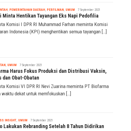
Nabila
INTAH
,
PEMERINTAHAN DAERAH
,
PERFILMAN
,
UMUM
7 September 2021
di Minta Hentikan Tayangan Eks Napi Pedofilia
ta Komisi I DPR RI Muhammad Farhan meminta Komisi
aran Indonesia (KPI) menghentikan semua tayangan […]
Nabila
TAN
,
UMUM
7 September 2021
arma Harus Fokus Produksi dan Distribusi Vaksin,
s dan Obat-Obatan
ta Komisi VI DPR RI Nevi Zuarina meminta PT Biofarma
 waktu dekat untuk memfokuskan […]
Nabila
SS INSIGHT
,
UMUM
7 September 2021