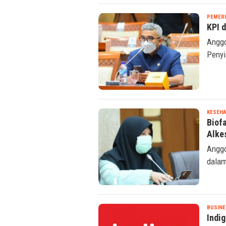
PEMER
KPI 
Anggo
Penyi
KESEHA
Biof
Alke
Anggo
dalam
BUSINE