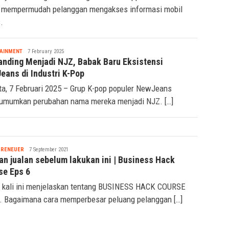
bydss.id dengan fitur integrasi WhatsApp berbasis AI
 mempermudah pelanggan mengakses informasi mobil
.
Tsaqif
AINMENT
7 February 2025
Ridwan
anding Menjadi NJZ, Babak Baru Eksistensi
eans di Industri K-Pop
ta, 7 Februari 2025 – Grup K-pop populer NewJeans
mumkan perubahan nama mereka menjadi NJZ. […]
Nabila
PRENEUER
7 September 2021
an jualan sebelum lakukan ini | Business Hack
se Eps 6
 kali ini menjelaskan tentang BUSINESS HACK COURSE
. Bagaimana cara memperbesar peluang pelanggan […]