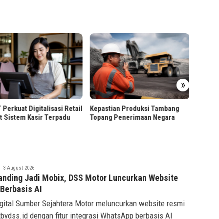
»
ezSign Tawarkan Layanan
Kepastian Produksi Tambang
Lengkap Tanda Tangan Digital
Topang Penerimaan Negara
untuk Bisnis
saqif
3 August 2026
Ridwan
anding Jadi Mobix, DSS Motor Luncurkan Website
 Berbasis AI
gital Sumber Sejahtera Motor meluncurkan website resmi