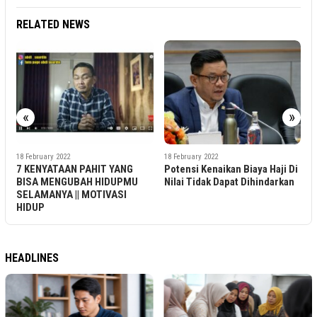
RELATED NEWS
«
»
18 February 2022
18 February 2022
G
Potensi Kenaikan Biaya Haji Di
Kasus Minyak Goreng Palsu
MU
Nilai Tidak Dapat Dihindarkan
Harus Diusut Tuntas
HEADLINES