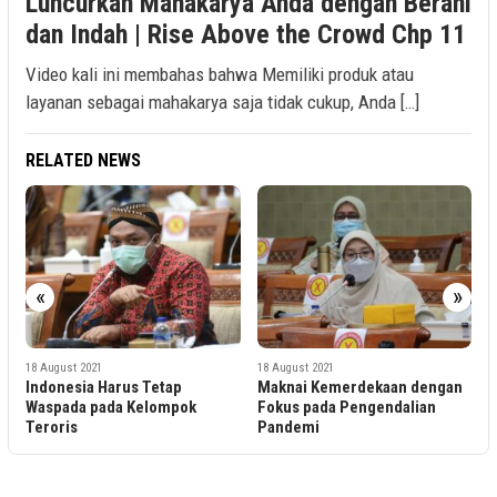
Luncurkan Mahakarya Anda dengan Berani
dan Indah | Rise Above the Crowd Chp 11
Video kali ini membahas bahwa Memiliki produk atau
layanan sebagai mahakarya saja tidak cukup, Anda […]
RELATED NEWS
«
»
 2021
18 August 2021
18 August 2021
ia Harus Tetap
Maknai Kemerdekaan dengan
Rayakan Har
a pada Kelompok
Fokus pada Pengendalian
Gofood Hadi
Pandemi