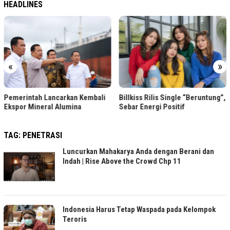
HEADLINES
«
»
Tips Kelola Da
ncarkan Kembali
Billkiss Rilis Single “Beruntung”,
Sabbatical Lea
 Alumina
Sebar Energi Positif
TAG:
PENETRASI
Luncurkan Mahakarya Anda dengan Berani dan
Indah | Rise Above the Crowd Chp 11
Indonesia Harus Tetap Waspada pada Kelompok
Teroris