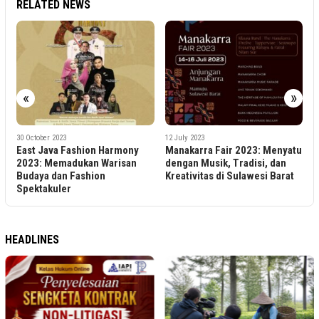
RELATED NEWS
7
«
»
N
I
S
30 October 2023
12 July 2023
East Java Fashion Harmony
Manakarra Fair 2023: Menyatu
2023: Memadukan Warisan
dengan Musik, Tradisi, dan
Budaya dan Fashion
Kreativitas di Sulawesi Barat
Spektakuler
HEADLINES