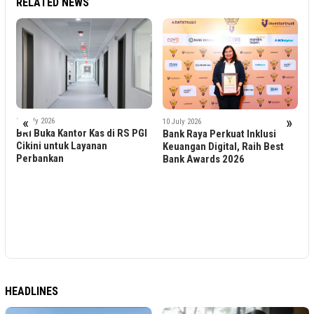
RELATED NEWS
1
P
«
»
29 July 2026
10 July 2026
D
BRI Buka Kantor Kas di RS PGI
Bank Raya Perkuat Inklusi
R
s
Cikini untuk Layanan
Keuangan Digital, Raih Best
Perbankan
Bank Awards 2026
i
HEADLINES