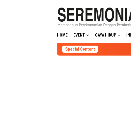
Skip
to
content
HOME
EVENT
GAYA HIDUP
IN
Special Content