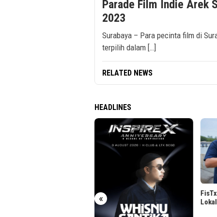
Parade Film Indie Arek 
2023
Surabaya – Para pecinta film di Sur
terpilih dalam […]
RELATED NEWS
HEADLINES
FisTx Produksi Teknologi Nano
Lokal Lawan Penyakit Udang