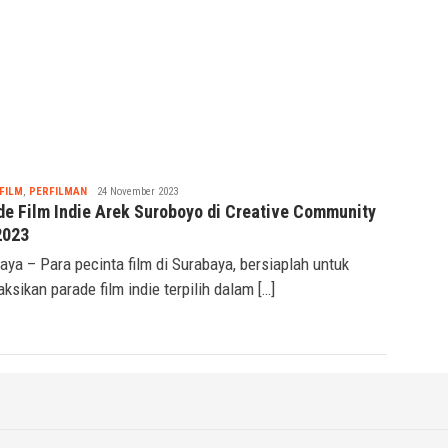
»
KAI Daop 2 Bandung Hentikan
Sementara KA Usai Gempa
Pangandaran
Tsaqif
FILM
,
PERFILMAN
24 November 2023
Ridwan
de Film Indie Arek Suroboyo di Creative Community
2023
aya – Para pecinta film di Surabaya, bersiaplah untuk