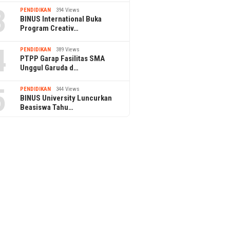
3
PENDIDIKAN
394 Views
BINUS International Buka
Program Creativ…
4
PENDIDIKAN
389 Views
PTPP Garap Fasilitas SMA
Unggul Garuda d…
5
PENDIDIKAN
344 Views
BINUS University Luncurkan
Beasiswa Tahu…