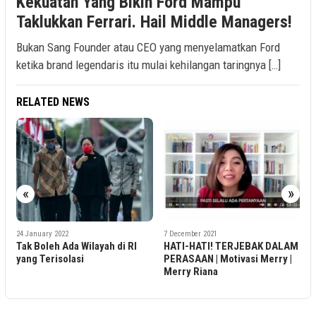
Kekuatan Yang Bikin Ford Mampu
Taklukkan Ferrari. Hail Middle Managers!
Bukan Sang Founder atau CEO yang menyelamatkan Ford
ketika brand legendaris itu mulai kehilangan taringnya […]
RELATED NEWS
«
»
7 December 2021
7 December 2021
ilayah di RI
HATI-HATI! TERJEBAK DALAM
Rencana Pemerinta
PERASAAN | Motivasi Merry |
Tarif Listrik di Tolak
Merry Riana