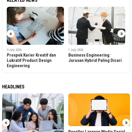
RELATED NEWS
2
B
«
»
A
1 July 2026
3 July 2026
Business Engineering:
Prospek Karier Kreatif dan
Jurusan Hybrid Paling Dicari
Lukratif Product Design
Engineering
HEADLINES
«
»
Reseller Layanan Media Sosial,