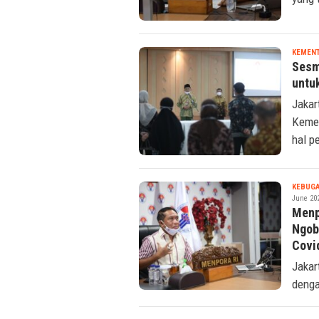
yang 
KEMENT
Sesm
untu
Jakar
Kemen
hal p
KEBUG
June 20
Menp
Ngob
Covi
Jakar
denga