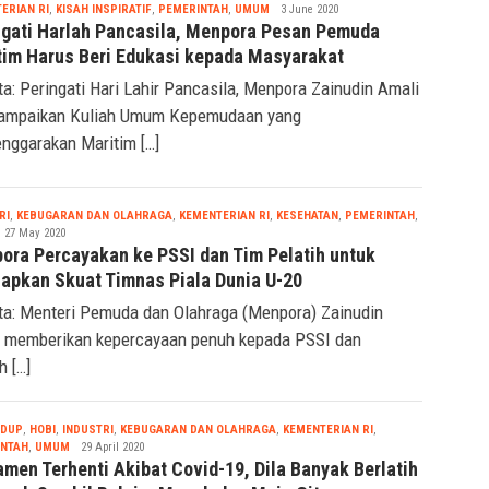
Seremonia
ERIAN RI
,
KISAH INSPIRATIF
,
PEMERINTAH
,
UMUM
3 June 2020
ngati Harlah Pancasila, Menpora Pesan Pemuda
tim Harus Beri Edukasi kepada Masyarakat
ta: Peringati Hari Lahir Pancasila, Menpora Zainudin Amali
ampaikan Kuliah Umum Kepemudaan yang
enggarakan Maritim […]
RI
,
KEBUGARAN DAN OLAHRAGA
,
KEMENTERIAN RI
,
KESEHATAN
,
PEMERINTAH
,
eremonia
27 May 2020
ora Percayakan ke PSSI dan Tim Pelatih untuk
iapkan Skuat Timnas Piala Dunia U-20
ta: Menteri Pemuda dan Olahraga (Menpora) Zainudin
 memberikan kepercayaan penuh kepada PSSI dan
h […]
IDUP
,
HOBI
,
INDUSTRI
,
KEBUGARAN DAN OLAHRAGA
,
KEMENTERIAN RI
,
Seremonia
INTAH
,
UMUM
29 April 2020
amen Terhenti Akibat Covid-19, Dila Banyak Berlatih