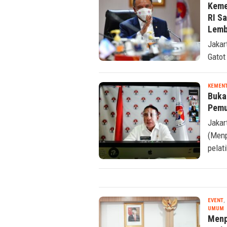
ASING
,
Keme
RI S
Lemb
Jakar
Gatot
KEMENT
Buka
Pemu
Jakar
(Menp
pelati
EVENT
,
S
UMUM