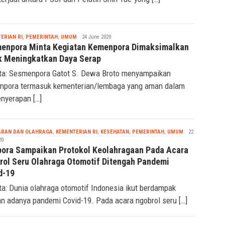
terjadi antara PSSI dan Pelatih Shin Tae-yong […]
Seremonia
ERIAN RI
,
PEMERINTAH
,
UMUM
24 June 2020
enpora Minta Kegiatan Kemenpora Dimaksimalkan
k Meningkatkan Daya Serap
ta: Sesmenpora Gatot S. Dewa Broto menyampaikan
pora termasuk kementerian/lembaga yang aman dalam
enyerapan […]
Seremonia
ARAN DAN OLAHRAGA
,
KEMENTERIAN RI
,
KESEHATAN
,
PEMERINTAH
,
UMUM
22
20
ora Sampaikan Protokol Keolahragaan Pada Acara
rol Seru Olahraga Otomotif Ditengah Pandemi
d-19
ta: Dunia olahraga otomotif Indonesia ikut berdampak
n adanya pandemi Covid-19. Pada acara ngobrol seru […]