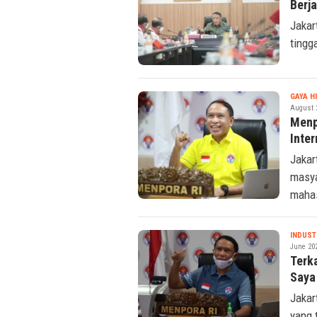
Menp
Berj
Jakar
tingg
GAYA H
August 
Menp
Inte
Jakar
masya
mahas
INDUST
June 20
Terk
Saya
Jakar