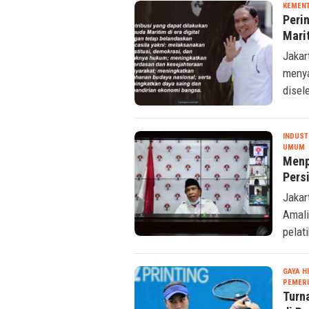
KEMENT
Peri
Mari
Jakar
meny
disel
INDUST
S
UMUM
Menp
Pers
Jakar
Amali
pelati
GAYA H
PEMER
Turn