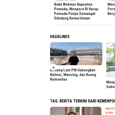
Buka Webinar Kapasitas
Menpora RI Pimpin Rapat
Menp
Pemuda, Menpora RI Harap
Persiapan Haornas 2020 Agar
Opti
Pemuda Punya Semangat
Berjalan Lancar
untu
Dibidang Kemaritiman
HEADLINES
«
tang Laut PIK Gabungkan
iner, Mancing, dan Ruang
unitas
Menjaga Reputasi Kredit
LRT 
Sebelum Ajukan Pinjaman
Foto 
TAG:
BERITA TERKINI DARI KEMENPO
INDUST