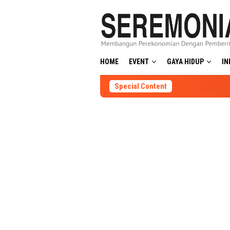
Skip
to
content
HOME
EVENT
GAYA HIDUP
IN
Special Content