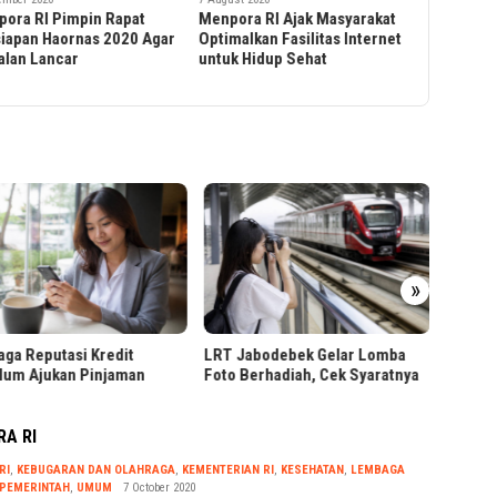
untuk Me
ora RI Ajak Masyarakat
Terkait Masalah PSSI dengan
Serap
malkan Fasilitas Internet
Shin Tae-yong, Menpora:
k Hidup Sehat
Saya Tetap Pantau, Tapi Tidak
Mau Masuk Terlalu Jauh
Ribuan
»
Pendaf
Presiden Prabowo Tinjau
Jabodebek Gelar Lomba
Hilirisasi Bioetanol PTPN I di
Berhadiah, Cek Syaratnya
Malang
RA RI
RI
,
KEBUGARAN DAN OLAHRAGA
,
KEMENTERIAN RI
,
KESEHATAN
,
LEMBAGA