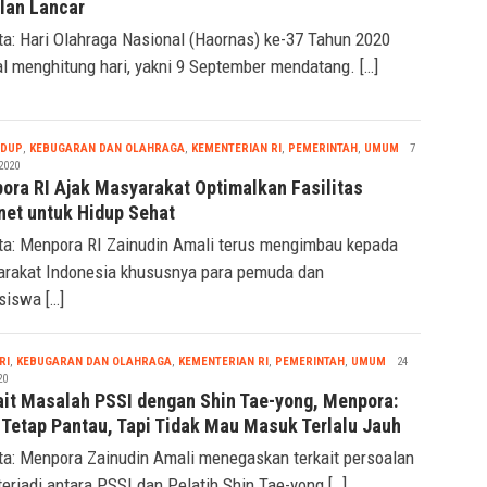
ora RI Pimpin Rapat Persiapan Haornas 2020 Agar
alan Lancar
ta: Hari Olahraga Nasional (Haornas) ke-37 Tahun 2020
al menghitung hari, yakni 9 September mendatang. […]
Seremonia
IDUP
,
KEBUGARAN DAN OLAHRAGA
,
KEMENTERIAN RI
,
PEMERINTAH
,
UMUM
7
2020
ora RI Ajak Masyarakat Optimalkan Fasilitas
rnet untuk Hidup Sehat
ta: Menpora RI Zainudin Amali terus mengimbau kepada
rakat Indonesia khususnya para pemuda dan
iswa […]
Seremonia
RI
,
KEBUGARAN DAN OLAHRAGA
,
KEMENTERIAN RI
,
PEMERINTAH
,
UMUM
24
20
ait Masalah PSSI dengan Shin Tae-yong, Menpora:
 Tetap Pantau, Tapi Tidak Mau Masuk Terlalu Jauh
ta: Menpora Zainudin Amali menegaskan terkait persoalan