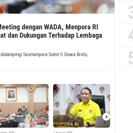
 Meeting dengan WADA, Menpora RI
at dan Dukungan Terhadap Lembaga
i didampingi Sesmenpora Gatot S Dewa Broto,
»
24 June 2020
Sesmenpo
Kemenpor
ust 2020
24 June 2020