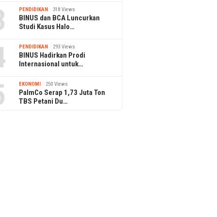
3
PENDIDIKAN
318 Views
BINUS dan BCA Luncurkan
Studi Kasus Halo…
4
PENDIDIKAN
293 Views
BINUS Hadirkan Prodi
Internasional untuk…
5
EKONOMI
250 Views
PalmCo Serap 1,73 Juta Ton
TBS Petani Du…
3 June 2020
ra Minta Kegiatan
Peringati Harl
22 June 2020
a Dimaksimalkan
Menpora Pesa
Menpora Sampaikan Protokol