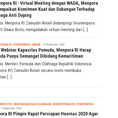
Seremonia
PEMERINTAH
,
UMUM
7 October 2020
npora RI : Virtual Meeting dengan WADA, Menpora
ampaikan Komitmen Kuat dan Dukungan Terhadap
aga Anti Doping
ta: Menpora RI Zainudin Amali didampingi Sesmenpora
 S Dewa Broto, mengadakan virtual meeting dari […]
Seremonia
ERIAN RI
,
PEMERINTAH
,
UMUM
16 September 2020
 Webinar Kapasitas Pemuda, Menpora RI Harap
da Punya Semangat Dibidang Kemaritiman
ta: Menteri Pemuda dan Olahraga Republik Indonesia
ora RI) Zainudin Amali secara resmi membuka
han […]
INDUSTRI
,
KEBUGARAN DAN OLAHRAGA
,
KEMENTERIAN RI
,
PEMERINTAH
,
eremonia
1 September 2020