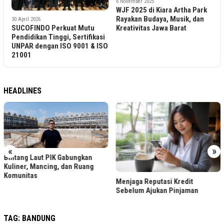
6 November 2025
15 October 2025
WJF 2025 di Kiara Artha Park
Barasuara Umumkan Tur
Rayakan Budaya, Musik, dan
Jalaran Sadrah Album
Kreativitas Jawa Barat
Showcase Vol. 2 di Lima Kota
tu
fikasi
 & ISO
HEADLINES
«
»
LRT Jabodebek Gelar Lomba
Menjaga Reputasi Kredit
Foto Berhadiah, Cek Syaratny
Sebelum Ajukan Pinjaman
TAG:
BANDUNG