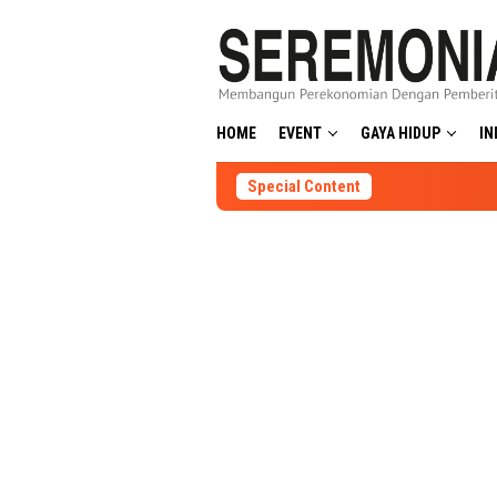
Skip
to
content
HOME
EVENT
GAYA HIDUP
IN
Special Content