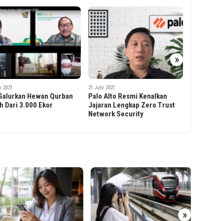
»
21 July 2021
Pemotret
Pemandan
y 2021
21 July 2021
atau Teng
 Alto Resmi Kenalkan
PT Karabha Didgaya Beri
ran Lengkap Zero Trust
Bantuan Hewan Kurban
ork Security
Ribuan
»