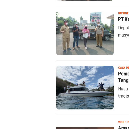
BUSINE
PT K
Depok
masya
GAYA H
Pemo
Teng
Nusa 
tradi
VIDEO 