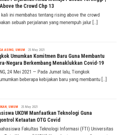
kan Perjalanan Anda Menuju Puncak Tertinggi |
 Above the Crowd Chp 13
 kali ini membahas tentang rising above the crowd
akan sebuah perjalanan yang menempuh jalur […]
Nabila
GA ASING
,
UMUM
25 May 2021
gkok Umumkan Komitmen Baru Guna Membantu
ra-Negara Berkembang Menaklukkan Covid-19
NG, 24 Mei 2021 — Pada Jumat lalu, Tiongkok
mumkan beberapa kebijakan baru yang membantu […]
Nabila
IKAN
,
UMUM
25 May 2021
siswa UKDW Manfaatkan Teknologi Guna
ontrol Ketaatan OTG Covid
ahasiswa Fakultas Teknologi Informasi (FTI) Universitas