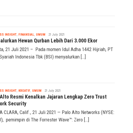
rekening nasabah ex BRIsyariah pada […]
Nabila
SS INSIGHT
,
FINANSIAL
,
UMUM
21 July 2021
Salurkan Hewan Qurban Lebih Dari 3.000 Ekor
ta, 21 Juli 2021 – Pada momen Idul Adha 1442 Hijriah, PT
Syariah Indonesia Tbk (BSI) menyalurkan […]
Nabila
SS INSIGHT
,
KREATIF
,
UMUM
21 July 2021
 Alto Resmi Kenalkan Jajaran Lengkap Zero Trust
ork Security
 CLARA, Calif., 21 Juli 2021 — Palo Alto Networks (NYSE:
, pemimpin di The Forrester Wave™: Zero […]