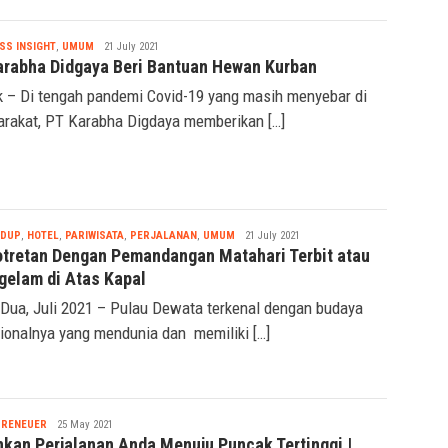
Nabila
SS INSIGHT
,
UMUM
21 July 2021
arabha Didgaya Beri Bantuan Hewan Kurban
 – Di tengah pandemi Covid-19 yang masih menyebar di
rakat, PT Karabha Digdaya memberikan […]
Nabila
IDUP
,
HOTEL
,
PARIWISATA
,
PERJALANAN
,
UMUM
21 July 2021
tretan Dengan Pemandangan Matahari Terbit atau
gelam di Atas Kapal
Dua, Juli 2021 – Pulau Dewata terkenal dengan budaya
sionalnya yang mendunia dan memiliki […]
Nabila
PRENEUER
25 May 2021