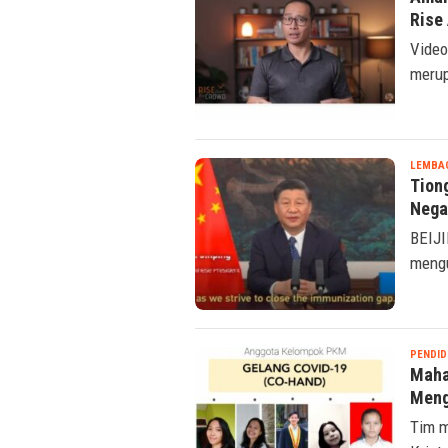
Aman
Rise
Video
merup
LEMBA
Tion
Nega
BEIJI
mengu
PENDID
Maha
Meng
Tim m