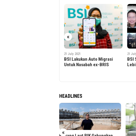
«
21 July 2021
21 July 2021
21 Jul
BSI Lakukan Auto Migrasi
BSI Salurkan Hewan Qurban
Palo
Untuk Nasabah ex-BRIS
Lebih Dari 3.000 Ekor
Jaja
Netw
HEADLINES
«
tang Laut PIK Gabungkan