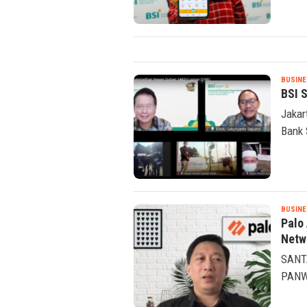
ribu 
BUSINE
BSI 
Jakar
Bank 
BUSINE
Palo
Netw
SANTA
PANW)