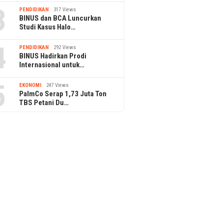
3
PENDIDIKAN
317 Views
BINUS dan BCA Luncurkan
Studi Kasus Halo…
4
PENDIDIKAN
292 Views
BINUS Hadirkan Prodi
Internasional untuk…
5
EKONOMI
247 Views
PalmCo Serap 1,73 Juta Ton
TBS Petani Du…