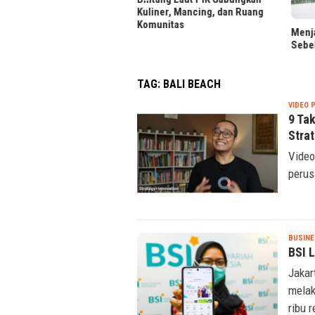
iner, Mancing, dan Ruang
unitas
Menjaga Reputasi Kredit
LRT 
Sebelum Ajukan Pinjaman
Foto 
TAG:
BALI BEACH
VIDEO 
9 Tak
Stra
Video
perus
BUSINE
BSI 
Jakar
melak