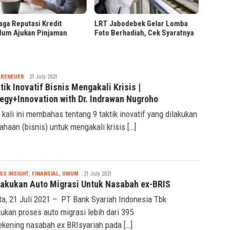
Pendaf
Presiden Prabowo Tinjau
Jabodebek Gelar Lomba
Hilirisasi Bioetanol PTPN I di
Berhadiah, Cek Syaratnya
Malang
Nabila
PRENEUER
21 July 2021
tik Inovatif Bisnis Mengakali Krisis |
tegy+Innovation with Dr. Indrawan Nugroho
 kali ini membahas tentang 9 taktik inovatif yang dilakukan
ahaan (bisnis) untuk mengakali krisis […]
Nabila
SS INSIGHT
,
FINANSIAL
,
UMUM
21 July 2021
Lakukan Auto Migrasi Untuk Nasabah ex-BRIS
ta, 21 Juli 2021 – PT Bank Syariah Indonesia Tbk
ukan proses auto migrasi lebih dari 395