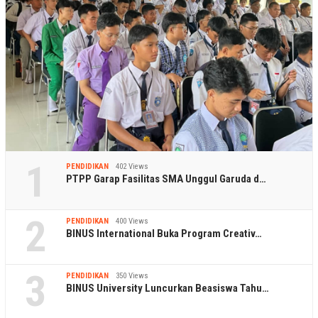
1
PENDIDIKAN
402 Views
PTPP Garap Fasilitas SMA Unggul Garuda d…
2
PENDIDIKAN
400 Views
BINUS International Buka Program Creativ…
3
PENDIDIKAN
350 Views
BINUS University Luncurkan Beasiswa Tahu…