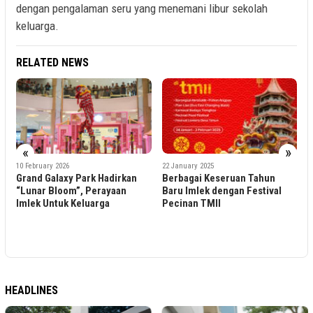
dengan pengalaman seru yang menemani libur sekolah
keluarga.
RELATED NEWS
9
«
»
P
M
10 February 2026
22 January 2025
Grand Galaxy Park Hadirkan
Berbagai Keseruan Tahun
T
“Lunar Bloom”, Perayaan
Baru Imlek dengan Festival
Imlek Untuk Keluarga
Pecinan TMII
k
HEADLINES