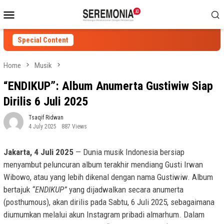
Skip
Mobile
to
Menu
content
Special Content
Home
Musik
“ENDIKUP”: Album Anumerta Gustiwiw Siap
Dirilis 6 Juli 2025
Tsaqif Ridwan
4 July 2025
887 Views
Jakarta, 4 Juli 2025
— Dunia musik Indonesia bersiap
menyambut peluncuran album terakhir mendiang Gusti Irwan
Wibowo, atau yang lebih dikenal dengan nama Gustiwiw. Album
bertajuk
“ENDIKUP”
yang dijadwalkan secara anumerta
(posthumous), akan dirilis pada Sabtu, 6 Juli 2025, sebagaimana
diumumkan melalui akun Instagram pribadi almarhum. Dalam