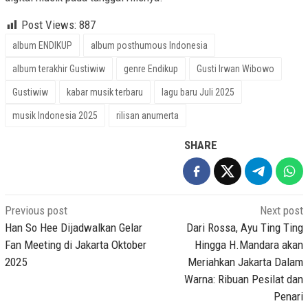
Post Views:
887
album ENDIKUP
album posthumous Indonesia
album terakhir Gustiwiw
genre Endikup
Gusti Irwan Wibowo
Gustiwiw
kabar musik terbaru
lagu baru Juli 2025
musik Indonesia 2025
rilisan anumerta
SHARE
Post
Previous post
Next post
navigation
Han So Hee Dijadwalkan Gelar
Dari Rossa, Ayu Ting Ting
Fan Meeting di Jakarta Oktober
Hingga H.Mandara akan
2025
Meriahkan Jakarta Dalam
Warna: Ribuan Pesilat dan
Penari