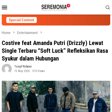
Skip
Mobile
to
Menu
content
Special Content
Home
Entertainment
Costive feat Amanda Putri (Drizzly) Lewat
Single Terbaru “Soft Luck” Refleksikan Rasa
Syukur dalam Hubungan
Tsaqif Ridwan
15 May 2026
310 Views