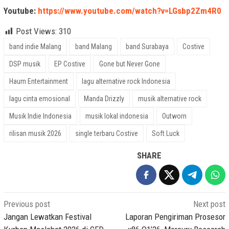
Youtube:
https://www.youtube.com/watch?v=LGsbp2Zm4R0
Post Views:
310
band indie Malang
band Malang
band Surabaya
Costive
DSP musik
EP Costive
Gone but Never Gone
Haum Entertainment
lagu alternative rock Indonesia
lagu cinta emosional
Manda Drizzly
musik alternative rock
Musik Indie Indonesia
musik lokal indonesia
Outworn
rilisan musik 2026
single terbaru Costive
Soft Luck
SHARE
Post
Previous post
Next post
navigation
Jangan Lewatkan Festival
Laporan Pengiriman Prosesor