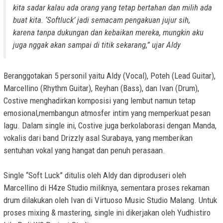
kita sadar kalau ada orang yang tetap bertahan dan milih ada
buat kita. ‘Softluck’ jadi semacam pengakuan jujur sih,
karena tanpa dukungan dan kebaikan mereka, mungkin aku
juga nggak akan sampai di titik sekarang,” ujar Aldy
Beranggotakan 5 personil yaitu Aldy (Vocal), Poteh (Lead Guitar),
Marcellino (Rhythm Guitar), Reyhan (Bass), dan Ivan (Drum),
Costive menghadirkan komposisi yang lembut namun tetap
emosional,membangun atmosfer intim yang memperkuat pesan
lagu. Dalam single ini, Costive juga berkolaborasi dengan Manda,
vokalis dari band Drizzly asal Surabaya, yang memberikan
sentuhan vokal yang hangat dan penuh perasaan.
Single “Soft Luck” ditulis oleh Aldy dan diproduseri oleh
Marcellino di H4ze Studio miliknya, sementara proses rekaman
drum dilakukan oleh Ivan di Virtuoso Music Studio Malang. Untuk
proses mixing & mastering, single ini dikerjakan oleh Yudhistiro