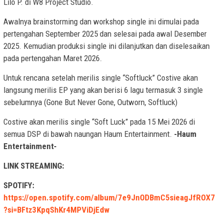
Lilo P. di W8 Project Studio.
Awalnya brainstorming dan workshop single ini dimulai pada
pertengahan September 2025 dan selesai pada awal Desember
2025. Kemudian produksi single ini dilanjutkan dan diselesaikan
pada pertengahan Maret 2026.
Untuk rencana setelah merilis single “Softluck” Costive akan
langsung merilis EP yang akan berisi 6 lagu termasuk 3 single
sebelumnya (Gone But Never Gone, Outworn, Softluck)
Costive akan merilis single “Soft Luck” pada 15 Mei 2026 di
semua DSP di bawah naungan Haum Entertainment.
-Haum
Entertainment-
LINK STREAMING:
SPOTIFY:
https://open.spotify.com/album/7e9JnODBmC5sieagJfROX7
?si=BFtz3KpqShKr4MPViDjEdw