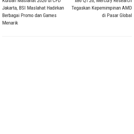
Kurban Maslahat 2026 di CFD
x86 Q1’26, Mercury Research
Jakarta, BSI Maslahat Hadirkan
Tegaskan Kepemimpinan AMD
Berbagai Promo dan Games
di Pasar Global
Menarik