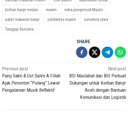
bantuan makanan maxim
CSR Maxim
kepedulian sosial
korban banjir medan
maxim
mitra pengemudi Maxim
paket makanan banjir
solidaritas maxim
sumatera utara
Tanggap Bencana
SHARE
Post
Previous post
Next post
navigation
Panji Sakti & Ust Salim A Fillah
BSI Maslahat dan BSI Perkuat
Ajak Penonton “Pulang” Lewat
Dukungan untuk Korban Banjir
Pengalaman Musik Reflektif
Aceh dengan Bantuan
Komunikasi dan Logistik