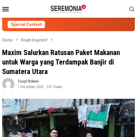
Skip
Mobile
to
Menu
content
Special Content
Home
Kisah Inspiratif
​Maxim Salurkan Ratusan Paket Makanan
untuk Warga yang Terdampak Banjir di
Sumatera Utara
Tsaqif Ridwan
1 December 2025
537 Views