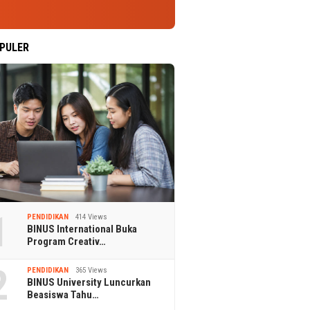
PULER
1
PENDIDIKAN
414 Views
BINUS International Buka
Program Creativ…
2
PENDIDIKAN
365 Views
BINUS University Luncurkan
Beasiswa Tahu…