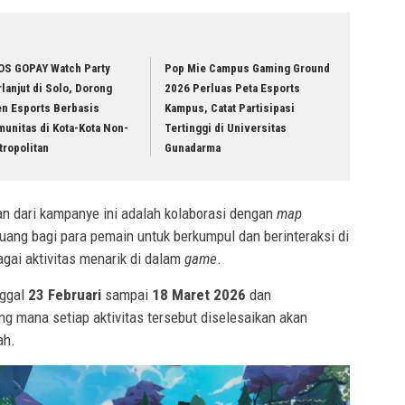
OS GOPAY Watch Party
Pop Mie Campus Gaming Ground
lanjut di Solo, Dorong
2026 Perluas Peta Esports
en Esports Berbasis
Kampus, Catat Partisipasi
unitas di Kota-Kota Non-
Tertinggi di Universitas
tropolitan
Gunadarma
an dari kampanye ini adalah kolaborasi dengan
map
uang bagi para pemain untuk berkumpul dan berinteraksi di
agai aktivitas menarik di dalam
game
.
nggal
23 Februari
sampai
18 Maret 2026
dan
g mana setiap aktivitas tersebut diselesaikan akan
ah.