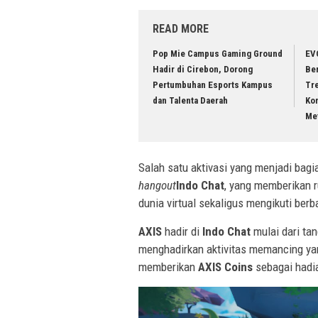
READ MORE
Pop Mie Campus Gaming Ground
EV
Hadir di Cirebon, Dorong
Ber
Pertumbuhan Esports Kampus
Tr
dan Talenta Daerah
Kom
Me
Salah satu aktivasi yang menjadi bagi
hangout
Indo Chat
, yang memberikan r
dunia virtual sekaligus mengikuti berb
AXIS
hadir di
Indo Chat
mulai dari ta
menghadirkan aktivitas memancing yan
memberikan
AXIS Coins
sebagai hadi