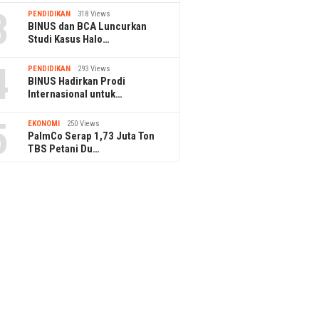
3
PENDIDIKAN
318 Views
BINUS dan BCA Luncurkan
Studi Kasus Halo…
4
PENDIDIKAN
293 Views
BINUS Hadirkan Prodi
Internasional untuk…
5
EKONOMI
250 Views
PalmCo Serap 1,73 Juta Ton
TBS Petani Du…