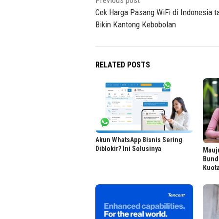
Post
navigation
Cek Harga Pasang WiFi di Indonesia t
Bikin Kantong Kebobolan
RELATED POSTS
Akun WhatsApp Bisnis Sering
Diblokir? Ini Solusinya
Mauj
Bund
Kuot