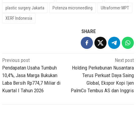
plastic surgery Jakarta
Potenza microneedling
Ultraformer MPT
XERF Indonesia
SHARE
Post
Previous post
Next post
navigation
Pendapatan Usaha Tumbuh
Holding Perkebunan Nusantara
10,4%, Jasa Marga Bukukan
Terus Perkuat Daya Saing
Laba Bersih Rp774,7 Miliar di
Global, Ekspor Kopi Ijen
Kuartal I Tahun 2026
PalmCo Tembus AS dan Inggris