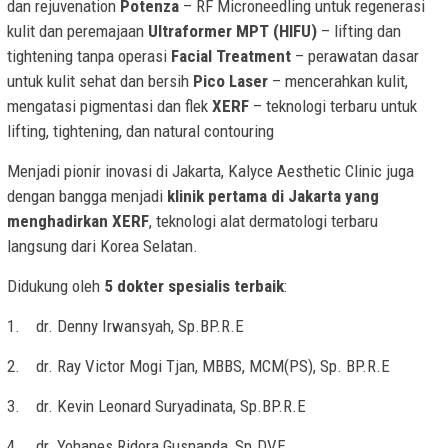
dan rejuvenation
Potenza
– RF Microneedling untuk regenerasi
kulit dan peremajaan
Ultraformer MPT (HIFU)
– lifting dan
tightening tanpa operasi
Facial Treatment
– perawatan dasar
untuk kulit sehat dan bersih
Pico Laser
– mencerahkan kulit,
mengatasi pigmentasi dan flek
XERF
– teknologi terbaru untuk
lifting, tightening, dan natural contouring
Menjadi pionir inovasi di Jakarta, Kalyce Aesthetic Clinic juga
dengan bangga menjadi
klinik pertama di Jakarta yang
menghadirkan XERF
, teknologi alat dermatologi terbaru
langsung dari Korea Selatan.
Didukung oleh
5 dokter spesialis terbaik
:
1. dr. Denny Irwansyah, Sp.BP.R.E
2. dr. Ray Victor Mogi Tjan, MBBS, MCM(PS), Sp. BP.R.E
3. dr. Kevin Leonard Suryadinata, Sp.BP.R.E
4. dr. Yohanes Ridora Gusnanda, Sp.DVE