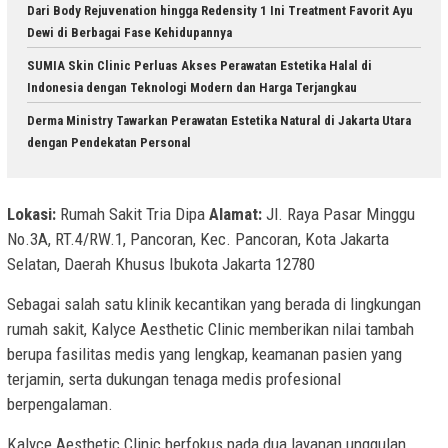
Dari Body Rejuvenation hingga Redensity 1 Ini Treatment Favorit Ayu
Dewi di Berbagai Fase Kehidupannya
SUMIA Skin Clinic Perluas Akses Perawatan Estetika Halal di
Indonesia dengan Teknologi Modern dan Harga Terjangkau
Derma Ministry Tawarkan Perawatan Estetika Natural di Jakarta Utara
dengan Pendekatan Personal
Lokasi:
Rumah Sakit Tria Dipa
Alamat:
Jl. Raya Pasar Minggu
No.3A, RT.4/RW.1, Pancoran, Kec. Pancoran, Kota Jakarta
Selatan, Daerah Khusus Ibukota Jakarta 12780
Sebagai salah satu klinik kecantikan yang berada di lingkungan
rumah sakit, Kalyce Aesthetic Clinic memberikan nilai tambah
berupa fasilitas medis yang lengkap, keamanan pasien yang
terjamin, serta dukungan tenaga medis profesional
berpengalaman.
Kalyce Aesthetic Clinic berfokus pada dua layanan unggulan,