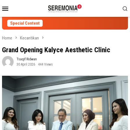
Skip
Mobile
to
Menu
content
Special Content
Home
Kecantikan
Grand Opening Kalyce Aesthetic Clinic
Tsaqif Ridwan
30 April 2026
444 Views