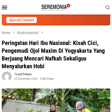
Skip
Mobile
to
Menu
content
Special Content
Home
Kisah Inspiratif
Peringatan Hari Ibu Nasional: Kisah Cici,
Pengemudi Ojol Maxim Di Yogyakarta Yang
Berjuang Mencari Nafkah Sekaligus
Menyalurkan Hobi
Tsaqif Ridwan
23 December 2024
1286 Views