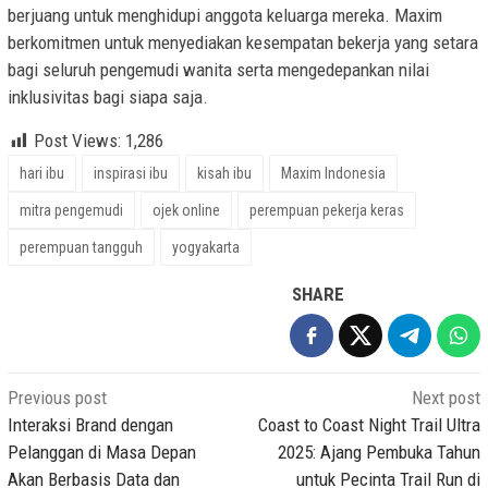
berjuang untuk menghidupi anggota keluarga mereka. Maxim
berkomitmen untuk menyediakan kesempatan bekerja yang setara
bagi seluruh pengemudi wanita serta mengedepankan nilai
inklusivitas bagi siapa saja.
Post Views:
1,286
hari ibu
inspirasi ibu
kisah ibu
Maxim Indonesia
mitra pengemudi
ojek online
perempuan pekerja keras
perempuan tangguh
yogyakarta
SHARE
Post
Previous post
Next post
navigation
Interaksi Brand dengan
Coast to Coast Night Trail Ultra
Pelanggan di Masa Depan
2025: Ajang Pembuka Tahun
Akan Berbasis Data dan
untuk Pecinta Trail Run di