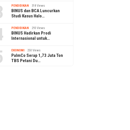
3
PENDIDIKAN
318 Views
BINUS dan BCA Luncurkan
Studi Kasus Halo…
4
PENDIDIKAN
293 Views
BINUS Hadirkan Prodi
Internasional untuk…
5
EKONOMI
250 Views
PalmCo Serap 1,73 Juta Ton
TBS Petani Du…