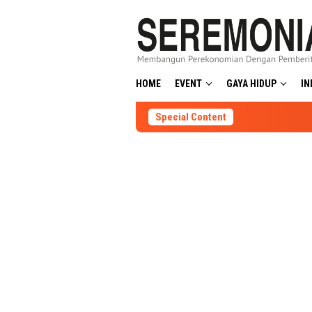
Skip
to
content
HOME
EVENT
GAYA HIDUP
IN
Special Content