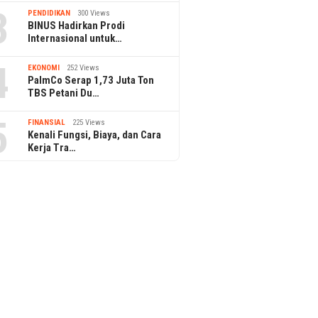
3
PENDIDIKAN
300 Views
BINUS Hadirkan Prodi
Internasional untuk…
4
EKONOMI
252 Views
PalmCo Serap 1,73 Juta Ton
TBS Petani Du…
5
FINANSIAL
225 Views
Kenali Fungsi, Biaya, dan Cara
Kerja Tra…