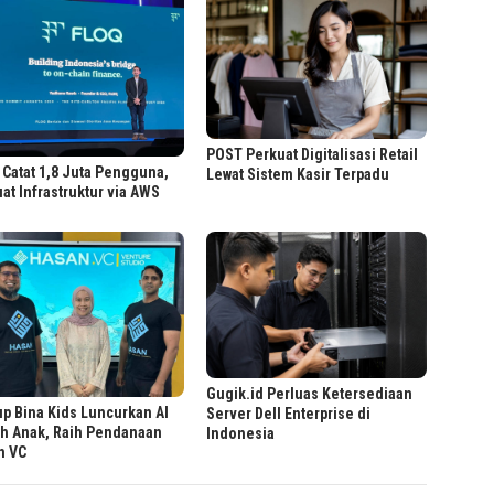
POST Perkuat Digitalisasi Retail
Catat 1,8 Juta Pengguna,
Lewat Sistem Kasir Terpadu
at Infrastruktur via AWS
Gugik.id Perluas Ketersediaan
up Bina Kids Luncurkan AI
Server Dell Enterprise di
h Anak, Raih Pendanaan
Indonesia
n VC