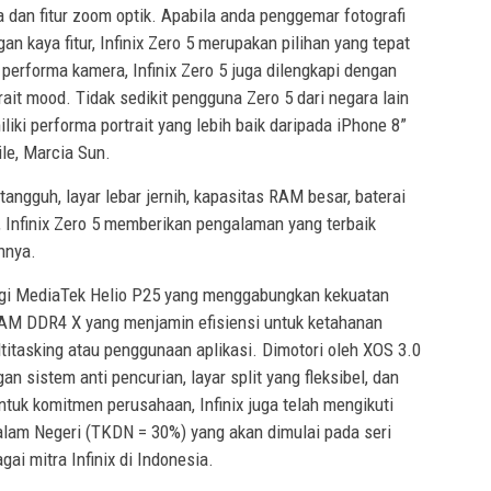
an fitur zoom optik. Apabila anda penggemar fotografi
 kaya fitur, Infinix Zero 5 merupakan pilihan yang tepat
performa kamera, Infinix Zero 5 juga dilengkapi dengan
ait mood. Tidak sedikit pengguna Zero 5 dari negara lain
iki performa portrait yang lebih baik daripada iPhone 8”
ile, Marcia Sun.
ngguh, layar lebar jernih, kapasitas RAM besar, baterai
, Infinix Zero 5 memberikan pengalaman yang terbaik
hnya.
logi MediaTek Helio P25 yang menggabungkan kekuatan
AM DDR4 X yang menjamin efisiensi untuk ketahanan
ltitasking atau penggunaan aplikasi. Dimotori oleh XOS 3.0
an sistem anti pencurian, layar split yang fleksibel, dan
entuk komitmen perusahaan, Infinix juga telah mengikuti
lam Negeri (TKDN = 30%) yang akan dimulai pada seri
ai mitra Infinix di Indonesia.