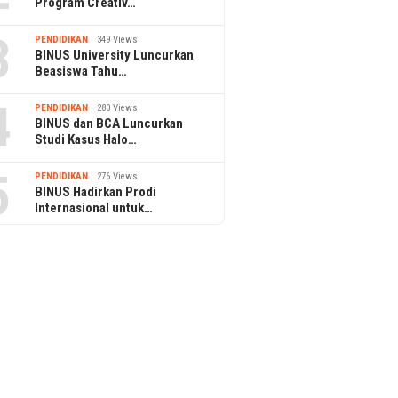
Program Creativ…
3
PENDIDIKAN
349 Views
BINUS University Luncurkan
Beasiswa Tahu…
4
PENDIDIKAN
280 Views
BINUS dan BCA Luncurkan
Studi Kasus Halo…
5
PENDIDIKAN
276 Views
BINUS Hadirkan Prodi
Internasional untuk…