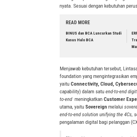
nyata. Sesuai dengan kebutuhan perus
READ MORE
BINUS dan BCA Luncurkan Studi
ER
Kasus Halo BCA
Tra
Ma
Menjawab kebutuhan tersebut, Lintas
foundation yang mengintegrasikan empa
yaitu
Connectivity, Cloud, Cybersecu
capability) dalam satu
end-to-end
digi
to-end
meningkatkan
Customer Expe
utama, yaitu
Sovereign
melalui
sovere
end-to-end solution unifying the 4Cs,
s
pengalaman digital bagi pelanggan (CX)