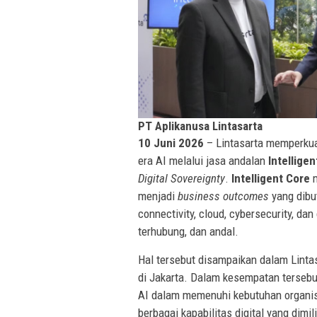
PT Aplikanusa Lintasarta
10 Juni 2026
– Lintasarta memperkua
era AI melalui jasa andalan
Intellige
Digital Sovereignty
.
Intelligent Core
menjadi
business outcomes
yang dibut
connectivity, cloud, cybersecurity, da
terhubung, dan andal.
Hal tersebut disampaikan dalam Linta
di Jakarta. Dalam kesempatan terseb
AI dalam memenuhi kebutuhan organisa
berbagai kapabilitas digital yang dim