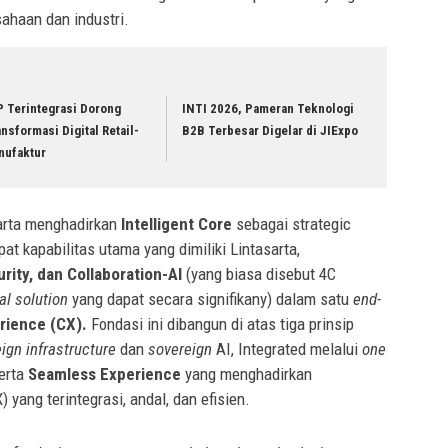
ahaan dan industri.
P Terintegrasi Dorong
INTI 2026, Pameran Teknologi
nsformasi Digital Retail-
B2B Terbesar Digelar di JIExpo
nufaktur
arta menghadirkan
Intelligent Core
sebagai strategic
t kapabilitas utama yang dimiliki Lintasarta,
rity, dan Collaboration-AI
(yang biasa disebut 4C
tal solution
yang dapat secara signifikany) dalam satu
end-
rience (CX).
Fondasi ini dibangun di atas tiga prinsip
ign infrastructure
dan
sovereign
AI, Integrated melalui
one
erta
Seamless Experience
yang menghadirkan
 yang terintegrasi, andal, dan efisien.