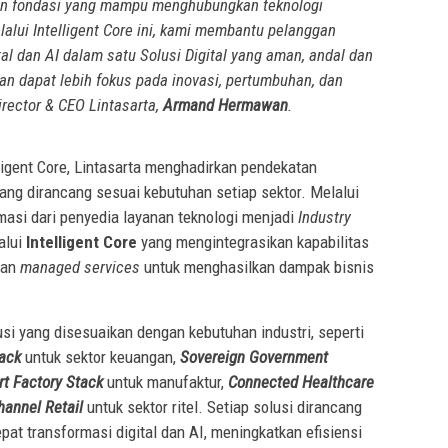
an fondasi yang mampu menghubungkan teknologi
lalui Intelligent Core ini, kami membantu pelanggan
tal dan AI dalam satu Solusi Digital yang aman, andal dan
an dapat lebih fokus pada inovasi, pertumbuhan, dan
Director & CEO Lintasarta,
Armand Hermawan
.
ligent Core, Lintasarta menghadirkan pendekatan
ang dirancang sesuai kebutuhan setiap sektor. Melalui
rmasi dari penyedia layanan teknologi menjadi
Industry
alui
Intelligent Core
yang mengintegrasikan kapabilitas
an
managed services
untuk menghasilkan dampak bisnis
si yang disesuaikan dengan kebutuhan industri, seperti
ack
untuk sektor keuangan,
Sovereign Government
t Factory Stack
untuk manufaktur,
Connected Healthcare
annel Retail
untuk sektor ritel. Setiap solusi dirancang
t transformasi digital dan AI, meningkatkan efisiensi