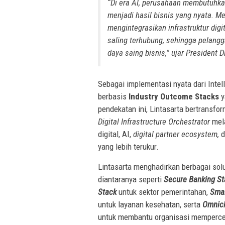
“Di era AI, perusahaan membutuhk
menjadi hasil bisnis yang nyata. Me
mengintegrasikan infrastruktur digi
saling terhubung, sehingga pelangg
daya saing bisnis,” ujar President 
Sebagai implementasi nyata dari Intel
berbasis
Industry Outcome Stacks
y
pendekatan ini, Lintasarta bertransfo
Digital Infrastructure Orchestrator
mel
digital, AI,
digital partner ecosystem,
d
yang lebih terukur.
Lintasarta menghadirkan berbagai solu
diantaranya seperti
Secure Banking St
Stack
untuk sektor pemerintahan,
Smar
untuk layanan kesehatan, serta
Omnich
untuk membantu organisasi mempercepa