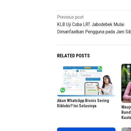
Post
Previous post
navigation
KLB Uji Coba LRT Jabodebek Mulai
Dimanfaatkan Pengguna pada Jam Sib
RELATED POSTS
Akun WhatsApp Bisnis Sering
Diblokir? Ini Solusinya
Mauj
Bund
Kuot