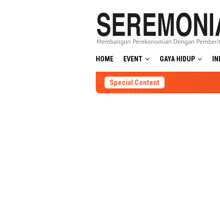
Skip
to
content
HOME
EVENT
GAYA HIDUP
IN
Special Content