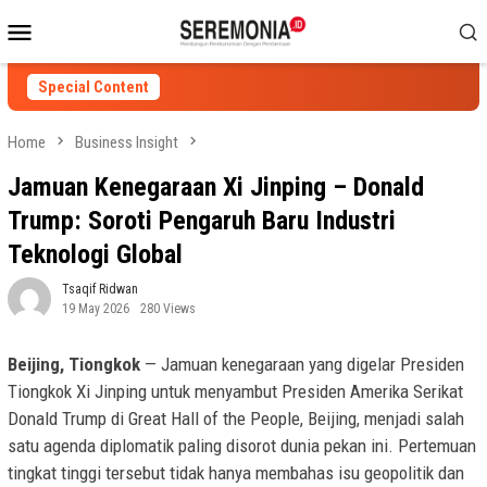
Skip
Mobile
to
Menu
content
Special Content
Home
Business Insight
Jamuan Kenegaraan Xi Jinping – Donald
Trump: Soroti Pengaruh Baru Industri
Teknologi Global
Tsaqif Ridwan
19 May 2026
280 Views
Beijing, Tiongkok
— Jamuan kenegaraan yang digelar Presiden
Tiongkok Xi Jinping untuk menyambut Presiden Amerika Serikat
Donald Trump di Great Hall of the People, Beijing, menjadi salah
satu agenda diplomatik paling disorot dunia pekan ini. Pertemuan
tingkat tinggi tersebut tidak hanya membahas isu geopolitik dan