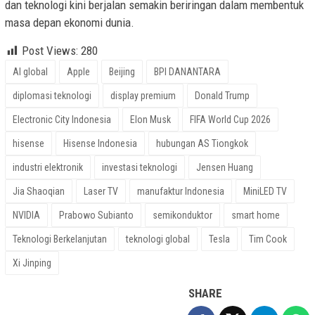
dan teknologi kini berjalan semakin beriringan dalam membentuk
masa depan ekonomi dunia.
Post Views:
280
AI global
Apple
Beijing
BPI DANANTARA
diplomasi teknologi
display premium
Donald Trump
Electronic City Indonesia
Elon Musk
FIFA World Cup 2026
hisense
Hisense Indonesia
hubungan AS Tiongkok
industri elektronik
investasi teknologi
Jensen Huang
Jia Shaoqian
Laser TV
manufaktur Indonesia
MiniLED TV
NVIDIA
Prabowo Subianto
semikonduktor
smart home
Teknologi Berkelanjutan
teknologi global
Tesla
Tim Cook
Xi Jinping
SHARE