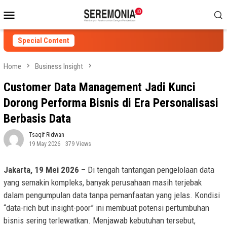
Skip
Mobile
to
Menu
content
Special Content
Home
Business Insight
Customer Data Management Jadi Kunci
Dorong Performa Bisnis di Era Personalisasi
Berbasis Data
Tsaqif Ridwan
19 May 2026
379 Views
Jakarta, 19 Mei 2026
– Di tengah tantangan pengelolaan data
yang semakin kompleks, banyak perusahaan masih terjebak
dalam pengumpulan data tanpa pemanfaatan yang jelas. Kondisi
“data-rich but insight-poor” ini membuat potensi pertumbuhan
bisnis sering terlewatkan. Menjawab kebutuhan tersebut,