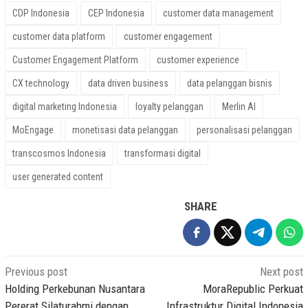
CDP Indonesia
CEP Indonesia
customer data management
customer data platform
customer engagement
Customer Engagement Platform
customer experience
CX technology
data driven business
data pelanggan bisnis
digital marketing Indonesia
loyalty pelanggan
Merlin AI
MoEngage
monetisasi data pelanggan
personalisasi pelanggan
transcosmos Indonesia
transformasi digital
user generated content
SHARE
Post
Previous post
Next post
navigation
Holding Perkebunan Nusantara
MoraRepublic Perkuat
Pererat Silaturahmi dengan
Infrastruktur Digital Indonesia