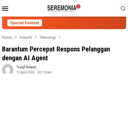
Skip
Mobile
to
Menu
content
Special Content
Home
Industri
Teknologi
Barantum Percepat Respons Pelanggan
dengan AI Agent
Tsaqif Ridwan
16 April 2026
301 Views