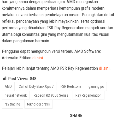
hari yang sama dengan perilisan gim, AMD menegaskan
komitmennya dalam memperluas kemampuan grafis modern
melalui inovasi berbasis pembelajaran mesin. Peningkatan detail
refleksi, pencahayaan yang lebih meyakinkan, serta optimasi
performa yang dihadirkan FSR Ray Regeneration menjadi sorotan
utama bagi komunitas gim yang mengutamakan kualitas visual
dalam pengalaman bermain.
Pengguna dapat mengunduh versi terbaru AMD Software:
Adrenalin Edition
di sini
.
Pelajari lebih lanjut tentang AMD FSR Ray Regeneration
di sini
.
Post Views:
848
AMD
Call of Duty Black Ops 7
FSR Redstone
gaming pc
neural network
Radeon RX 9000 Series
Ray Regeneration
ray tracing
teknologi grafis
SHARE