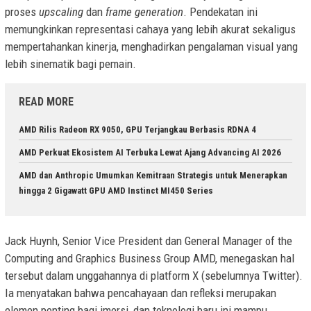
proses
upscaling
dan
frame generation
. Pendekatan ini
memungkinkan representasi cahaya yang lebih akurat sekaligus
mempertahankan kinerja, menghadirkan pengalaman visual yang
lebih sinematik bagi pemain.
READ MORE
AMD Rilis Radeon RX 9050, GPU Terjangkau Berbasis RDNA 4
AMD Perkuat Ekosistem AI Terbuka Lewat Ajang Advancing AI 2026
AMD dan Anthropic Umumkan Kemitraan Strategis untuk Menerapkan
hingga 2 Gigawatt GPU AMD Instinct MI450 Series
Jack Huynh, Senior Vice President dan General Manager of the
Computing and Graphics Business Group AMD, menegaskan hal
tersebut dalam unggahannya di platform X (sebelumnya Twitter).
Ia menyatakan bahwa pencahayaan dan refleksi merupakan
elemen penting bagi imersi, dan teknologi baru ini mampu