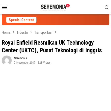
Skip
Mobile
to
Menu
content
Special Content
Home
Industri
Transportasi
Royal Enfield Resmikan UK Technology
Center (UKTC), Pusat Teknologi di Inggris
Seremonia
7 November 2017
328 Views