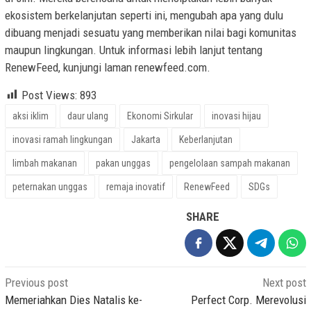
ekosistem berkelanjutan seperti ini, mengubah apa yang dulu
dibuang menjadi sesuatu yang memberikan nilai bagi komunitas
maupun lingkungan. Untuk informasi lebih lanjut tentang
RenewFeed, kunjungi laman renewfeed.com.
Post Views:
893
aksi iklim
daur ulang
Ekonomi Sirkular
inovasi hijau
inovasi ramah lingkungan
Jakarta
Keberlanjutan
limbah makanan
pakan unggas
pengelolaan sampah makanan
peternakan unggas
remaja inovatif
RenewFeed
SDGs
SHARE
Post
Previous post
Next post
navigation
Memeriahkan Dies Natalis ke-
Perfect Corp. Merevolusi