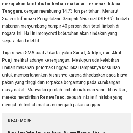
merupakan kontributor limbah makanan terbesar di Asia
Tenggara
, dengan membuang 14,73 ton per tahun. Menurut
Sistem Informasi Pengelolaan Sampah Nasional (SIPSN), limbah
makanan menyumbang hampir 40 persen dari total limbah di
negara ini. Hal ini menyoroti kebutuhan akan tindakan yang
segera dan kolektif.
Tiga siswa SMA asal Jakarta, yakni
Sanat, Aditya, dan Akul
Punj
, melihat adanya kesenjangan. Meskipun ada kelebihan
limbah makanan, peternak unggas lokal tampaknya kesulitan
untuk mempertahankan bisnisnya karena dihadapkan pada biaya
pakan yang tinggi dan terpaksa bergantung pada sumbangan
masyarakat. Menyadari jumlah limbah makanan yang dihasilkan,
mereka mendirikan
RenewFeed
, sebuah inisiatif nirlaba yang
mengubah limbah makanan menjadi pakan unggas.
READ MORE
Bank Raya Gelar Preloved Bazaar Dorong Ekonomi Sirkular