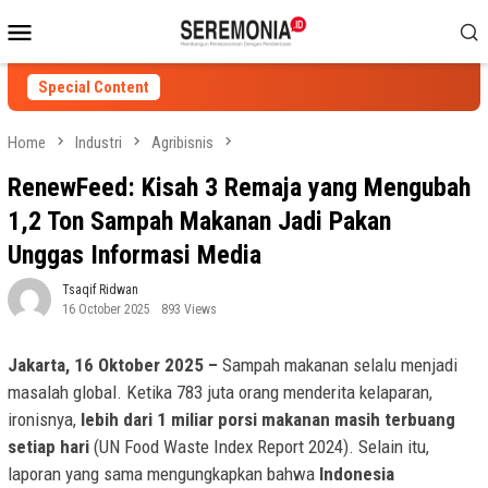
Skip
Mobile
to
Menu
content
Special Content
Home
Industri
Agribisnis
RenewFeed: Kisah 3 Remaja yang Mengubah
1,2 Ton Sampah Makanan Jadi Pakan
Unggas Informasi Media
Tsaqif Ridwan
16 October 2025
893 Views
Jakarta, 16 Oktober 2025 –
Sampah makanan selalu menjadi
masalah global. Ketika 783 juta orang menderita kelaparan,
ironisnya,
lebih dari 1 miliar porsi makanan masih terbuang
setiap hari
(UN Food Waste Index Report 2024). Selain itu,
laporan yang sama mengungkapkan bahwa
Indonesia