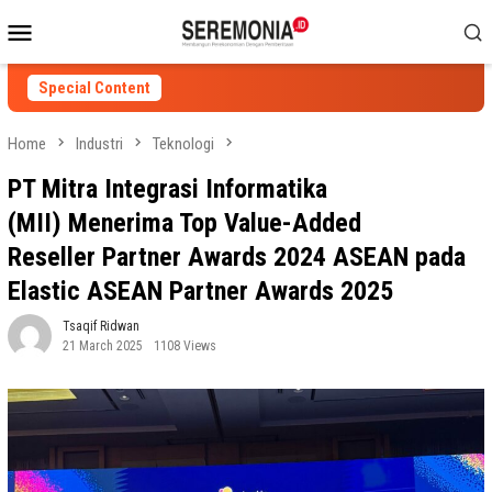
Skip
Mobile
to
Menu
content
Special Content
Home
Industri
Teknologi
PT Mitra Integrasi Informatika
(MII) Menerima Top Value-Added
Reseller Partner Awards 2024 ASEAN pada
Elastic ASEAN Partner Awards 2025
Tsaqif Ridwan
21 March 2025
1108 Views