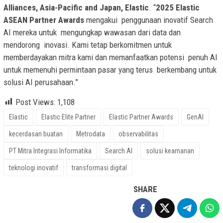
Alliances, Asia-Pacific and Japan, Elastic
. “
2025 Elastic
ASEAN Partner Awards
mengakui penggunaan inovatif Search
AI mereka untuk mengungkap wawasan dari data dan
mendorong inovasi. Kami tetap berkomitmen untuk
memberdayakan mitra kami dan memanfaatkan potensi penuh AI
untuk memenuhi permintaan pasar yang terus berkembang untuk
solusi AI perusahaan.”
Post Views:
1,108
Elastic
Elastic Elite Partner
Elastic Partner Awards
GenAI
kecerdasan buatan
Metrodata
observabilitas
PT Mitra Integrasi Informatika
Search AI
solusi keamanan
teknologi inovatif
transformasi digital
SHARE