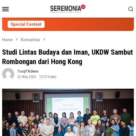
Skip
Mobile
to
Menu
content
Special Content
Home
Komunitas
Studi Lintas Budaya dan Iman, UKDW Sambut
Rombongan dari Hong Kong
Tsaqif Ridwan
22 May 2025
1210 Views