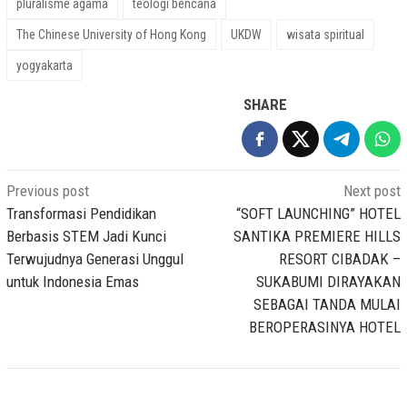
pluralisme agama
teologi bencana
The Chinese University of Hong Kong
UKDW
wisata spiritual
yogyakarta
SHARE
Post
Previous post
Next post
navigation
Transformasi Pendidikan
“SOFT LAUNCHING” HOTEL
Berbasis STEM Jadi Kunci
SANTIKA PREMIERE HILLS
Terwujudnya Generasi Unggul
RESORT CIBADAK –
untuk Indonesia Emas
SUKABUMI DIRAYAKAN
SEBAGAI TANDA MULAI
BEROPERASINYA HOTEL