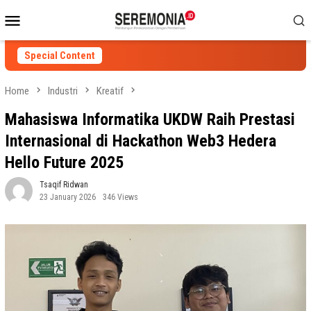
Skip
Mobile
to
Menu
content
Special Content
Home
Industri
Kreatif
Mahasiswa Informatika UKDW Raih Prestasi
Internasional di Hackathon Web3 Hedera
Hello Future 2025
Tsaqif Ridwan
23 January 2026
346 Views