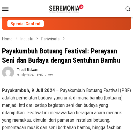
Skip
Mobile
to
Menu
content
Special Content
Home
Industri
Pariwisata
Payakumbuh Botuang Festival: Perayaan
Seni dan Budaya dengan Sentuhan Bambu
Tsaqif Ridwan
9 July 2024
1287 Views
Payakumbuh, 9 Juli 2024
– Payakumbuh Botuang Festival (PBF)
adalah perhelatan budaya yang unik di mana bambu (botuang)
menjadi inti dari setiap kegiatan seni dan budaya yang
ditampilkan. Festival ini menawarkan beragam acara menarik
yang memukau, dimulai dari pameran instalasi botuang,
pementasan musik dan seni berbahan bambu, hingga fashion