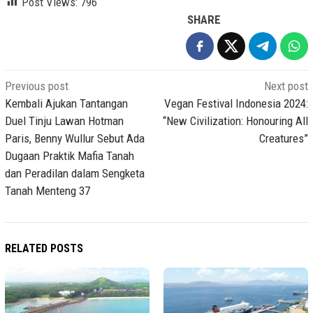
Post Views:
796
SHARE
Post
Previous post
Next post
navigation
Kembali Ajukan Tantangan
Vegan Festival Indonesia 2024:
Duel Tinju Lawan Hotman
“New Civilization: Honouring All
Paris, Benny Wullur Sebut Ada
Creatures”
Dugaan Praktik Mafia Tanah
dan Peradilan dalam Sengketa
Tanah Menteng 37
RELATED POSTS