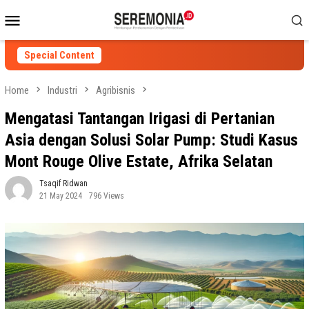
Skip
Mobile
to
Menu
content
Special Content
Home
Industri
Agribisnis
Mengatasi Tantangan Irigasi di Pertanian
Asia dengan Solusi Solar Pump: Studi Kasus
Mont Rouge Olive Estate, Afrika Selatan
Tsaqif Ridwan
21 May 2024
796 Views