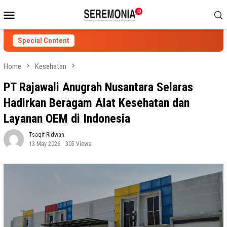
Skip
Mobile
to
Menu
content
Special Content
Home
Kesehatan
PT Rajawali Anugrah Nusantara Selaras
Hadirkan Beragam Alat Kesehatan dan
Layanan OEM di Indonesia
Tsaqif Ridwan
13 May 2026
305 Views