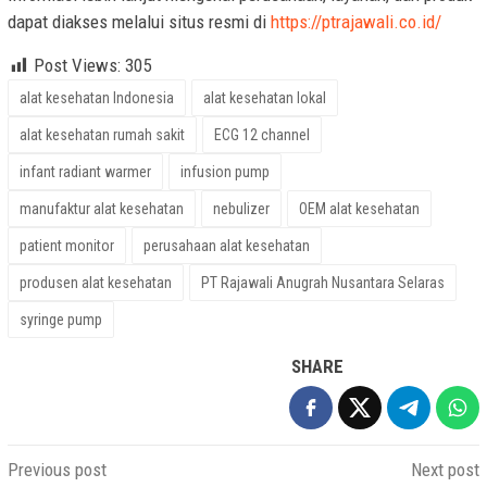
dapat diakses melalui situs resmi di
https://ptrajawali.co.id/
Post Views:
305
alat kesehatan Indonesia
alat kesehatan lokal
alat kesehatan rumah sakit
ECG 12 channel
infant radiant warmer
infusion pump
manufaktur alat kesehatan
nebulizer
OEM alat kesehatan
patient monitor
perusahaan alat kesehatan
produsen alat kesehatan
PT Rajawali Anugrah Nusantara Selaras
syringe pump
SHARE
Post
Previous post
Next post