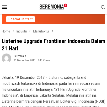
Skip
Mobile
to
Menu
content
Special Content
Home
Industri
Manufaktur
Listerine Upgrade Frontliner Indonesia Dalam
21 Hari
Seremonia
21 December 2017
645 Views
Jakarta, 19 Desember 2017 – Listerine, sebagai brand
mouthwash terkemuka di Indonesia, pada hari ini secara resmi
meluncurkan inisiatif terbarunya, “21 Hari Upgrade Frontliner
Indonesia”, di Empirica, Jakarta Selatan. Melalui inisiatif ini,
Listerine bermitra dengan Persatuan Dokter Gigi Indonesia (PDGI)