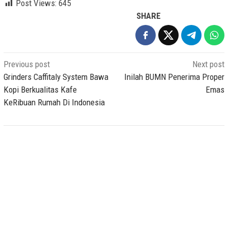
Post Views:
645
SHARE
Post
Previous post
Next post
navigation
Grinders Caffitaly System Bawa
Inilah BUMN Penerima Proper
Kopi Berkualitas Kafe
Emas
KeRibuan Rumah Di Indonesia