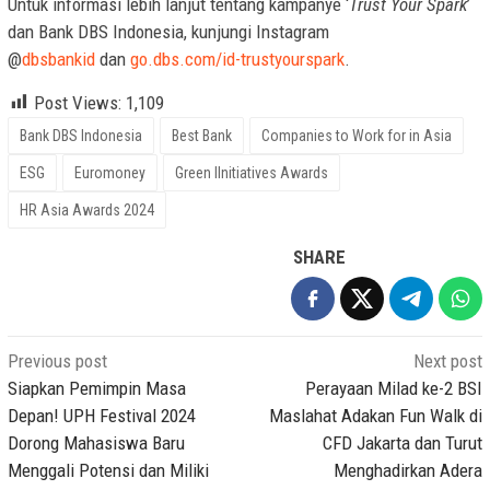
Untuk informasi lebih lanjut tentang kampanye ‘
Trust Your Spark
’
dan Bank DBS Indonesia, kunjungi Instagram
@
dbsbankid
dan
go.dbs.com/id-trustyourspark
.
Post Views:
1,109
Bank DBS Indonesia
Best Bank
Companies to Work for in Asia
ESG
Euromoney
Green IInitiatives Awards
HR Asia Awards 2024
SHARE
Post
Previous post
Next post
navigation
Siapkan Pemimpin Masa
Perayaan Milad ke-2 BSI
Depan! UPH Festival 2024
Maslahat Adakan Fun Walk di
Dorong Mahasiswa Baru
CFD Jakarta dan Turut
Menggali Potensi dan Miliki
Menghadirkan Adera