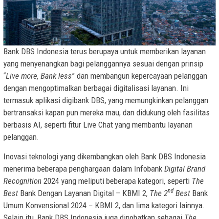
Bank DBS Indonesia terus berupaya untuk memberikan layanan
yang menyenangkan bagi pelanggannya sesuai dengan prinsip
“
Live more, Bank less
” dan membangun kepercayaan pelanggan
dengan mengoptimalkan berbagai digitalisasi layanan. Ini
termasuk aplikasi digibank DBS, yang memungkinkan pelanggan
bertransaksi kapan pun mereka mau, dan didukung oleh fasilitas
berbasis AI, seperti fitur Live Chat yang membantu layanan
pelanggan.
Inovasi teknologi yang dikembangkan oleh Bank DBS Indonesia
menerima beberapa penghargaan dalam Infobank
Digital Brand
Recognition
2024 yang meliputi beberapa kategori, seperti
The
nd
Best
Bank Dengan Layanan Digital – KBMI 2,
The 2
Best
Bank
Umum Konvensional 2024 – KBMI 2, dan lima kategori lainnya.
Selain itu, Bank DBS Indonesia juga dinobatkan sebagai
The