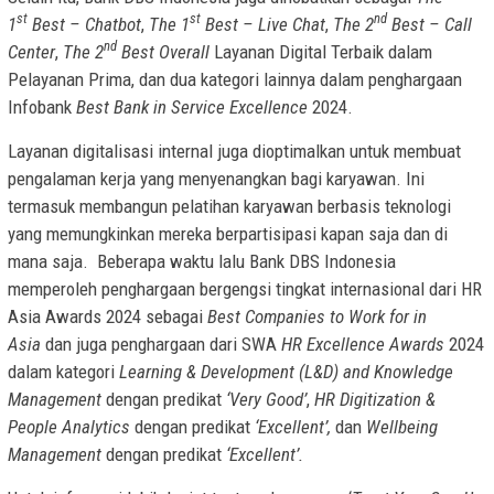
st
st
nd
1
Best – Chatbot
,
The 1
Best – Live Chat
,
The 2
Best – Call
nd
Center
,
The 2
Best Overall
Layanan Digital Terbaik dalam
Pelayanan Prima, dan dua kategori lainnya dalam penghargaan
Infobank
Best Bank in Service Excellence
2024.
Layanan digitalisasi internal juga dioptimalkan untuk membuat
pengalaman kerja yang menyenangkan bagi karyawan. Ini
termasuk membangun pelatihan karyawan berbasis teknologi
yang memungkinkan mereka berpartisipasi kapan saja dan di
mana saja. Beberapa waktu lalu Bank DBS Indonesia
memperoleh penghargaan bergengsi tingkat internasional dari HR
Asia Awards 2024 sebagai
Best Companies to Work for in
Asia
dan juga penghargaan dari SWA
HR Excellence Awards
2024
dalam kategori
Learning & Development (L&D) and Knowledge
Management
dengan predikat
‘Very Good’
,
HR Digitization &
People Analytics
dengan predikat
‘Excellent’,
dan
Wellbeing
Management
dengan predikat
‘Excellent’.