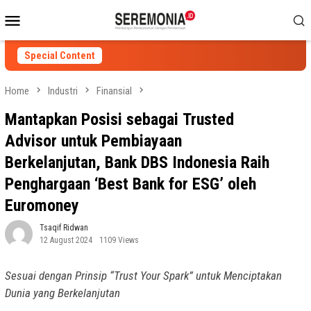
Skip
Mobile
to
Menu
content
Special Content
Home
Industri
Finansial
Mantapkan Posisi sebagai Trusted
Advisor untuk Pembiayaan
Berkelanjutan, Bank DBS Indonesia Raih
Penghargaan ‘Best Bank for ESG’ oleh
Euromoney
Tsaqif Ridwan
12 August 2024
1109 Views
Sesuai dengan Prinsip “Trust Your Spark” untuk Menciptakan
Dunia yang Berkelanjutan